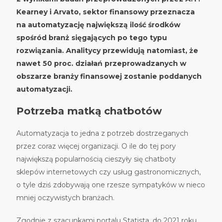
Kearney i Arvato, sektor finansowy przeznacza
na automatyzację największą ilość środk
ó
w
spośr
ó
d bran
ż sięgających po tego typu
rozwiązania. Analitycy przewidują natomiast, że
nawet 50 proc. działań przeprowadzanych w
obszarze branży finansowej zostanie poddanych
automatyzacji.
Potrzeba matką chatbot
ó
w
Automatyzacja to jedna z potrzeb dostrzeganych
przez coraz więcej organizacji. O ile do tej pory
największą popularnością cieszyły się chatboty
sklep
ó
w internetowych czy usług gastronomicznych,
o tyle dziś zdobywają one rzesze sympatyk
ó
w w nieco
mniej oczywistych branżach.
Zgodnie z szacunkami portalu Statista, do 2021 roku