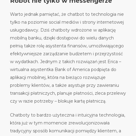
Robot nie tylko w messengerze
Warto jednak pamiętać, że chatbot to technologia nie
tylko na poziomie social medi
ó
w i strony internetowej
usługodawcy. Dziś chatboty wdrożone w aplikację
mobilną banku, dzięki dostępowi do wielu danych
pełnią takż
e rol
ę asystenta finans
ó
w, umożliwiającego
efektywniejsze zarządzanie budżetem i przejrzystość
w wydatkach. Jednym z takich rozwiązań jest Erica –
wirtualna asystentka Bank of America podpięta do
aplikacji mobilnej, kt
ó
ra na bieżąco rozwiązuje
problemy klient
ó
w, a także asystuje przy zawieraniu
transakcji płatniczych, planuje płatności, zleca przelewy
czy w razie potrzeby – blokuje kartę płatniczą.
Chatboty to bardzo użyteczna i intuicyjna technologia,
kt
ó
ra już w tym momencie zrewolucjonizowała
tradycyjny spos
ó
b komunikacji pomiędzy klientem, a