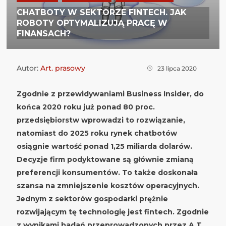
CHATBOTY W SEKTORZE FINTECH. JAK
ROBOTY OPTYMALIZUJĄ PRACĘ W
FINANSACH?
Autor:
Art. prasowy
23 lipca 2020
Zgodnie z przewidywaniami Business Insider, do
końca 2020 roku już ponad 80 proc.
przedsiębiorstw wprowadzi to rozwiązanie,
natomiast do 2025 roku rynek chatbot
ó
w
osiągnie wartość ponad 1,25 miliarda dolar
ó
w.
Decyzje firm podyktowane są głównie zmianą
preferencji konsument
ó
w. To także doskonała
szansa na zmniejszenie koszt
ó
w operacyjnych.
Jednym z sektor
ó
w gospodarki prężnie
rozwijającym tę technologię jest fintech. Zgodnie
z wynikami badań przeprowadzonych przez A.T.