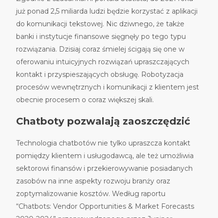
już ponad 2,5 miliarda ludzi będzie korzystać z aplikacji
do komunikacji tekstowej. Nic dziwnego, że także
banki i instytucje finansowe sięgnęły po tego typu
rozwiązania. Dzisiaj coraz śmielej ścigają się one w
oferowaniu intuicyjnych rozwiązań upraszczających
kontakt i przyspieszających obsługę. Robotyzacja
proces
ó
w wewnętrznych i komunikacji z klientem jest
obecnie procesem o coraz większej skali.
Chatboty pozwalają zaoszczędzić
Technologia chatbot
ó
w nie tylko upraszcza kontakt
pomiędzy klientem i usługodawcą, ale też umożliwia
sektorowi finans
ó
w i przekierowywanie posiadanych
zasob
ó
w na inne aspekty rozwoju branży oraz
zoptymalizowanie koszt
ó
w. Według raportu
“
Chatbots: Vendor Opportunities & Market Forecasts