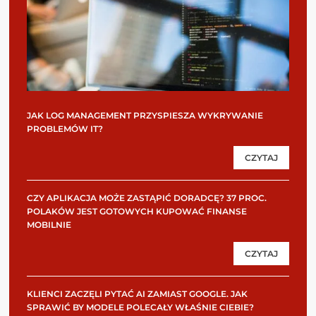
JAK LOG MANAGEMENT PRZYSPIESZA WYKRYWANIE
PROBLEMÓW IT?
CZYTAJ
CZY APLIKACJA MOŻE ZASTĄPIĆ DORADCĘ? 37 PROC.
POLAKÓW JEST GOTOWYCH KUPOWAĆ FINANSE
MOBILNIE
CZYTAJ
KLIENCI ZACZĘLI PYTAĆ AI ZAMIAST GOOGLE. JAK
SPRAWIĆ BY MODELE POLECAŁY WŁAŚNIE CIEBIE?