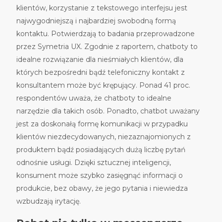
klient
ó
w, korzystanie z tekstowego interfejsu jest
najwygodniejszą i najbardziej swobodną
form
ą
kontaktu. Potwierdzają to badania przeprowadzone
przez Symetria UX. Zgodnie z raportem, chatboty to
idealne rozwiązanie dla nieśmiałych klient
ó
w, dla
kt
ó
rych bezpośredni bądź telefoniczny kontakt z
konsultantem może być krępujący. Ponad 41 proc.
respondent
ó
w uważa, że chatboty to idealne
narzędzie dla takich os
ó
b. Ponadto, chatbot uważany
jest za doskonałą
form
ę komunikacji w przypadku
klient
ó
w niezdecydowanych, niezaznajomionych z
produktem bądź posiadających dużą liczbę pytań
odnośnie usługi. Dzięki sztucznej inteligencji,
konsument może szybko zasięgnąć informacji o
produkcie, bez obawy, że jego pytania i niewiedza
wzbudzają irytację.