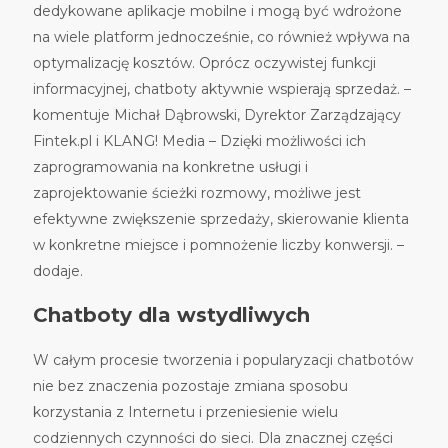
dedykowane aplikacje mobilne i mogą być wdrożone
na wiele platform jednocześnie, co r
ó
wnież wpływa na
optymalizację koszt
ó
w. Opr
ó
cz oczywistej funkcji
informacyjnej, chatboty aktywnie wspierają sprzedaż. –
komentuje Michał Dąbrowski, Dyrektor Zarządzający
Fintek.pl i KLANG! Media – Dzięki możliwości ich
zaprogramowania na konkretne usługi i
zaprojektowanie ścieżki rozmowy, możliwe jest
efektywne zwiększenie sprzedaży, skierowanie klienta
w konkretne miejsce i pomnożenie liczby konwersji. –
dodaje.
Chatboty dla wstydliwych
W całym procesie tworzenia i popularyzacji chatbot
ó
w
nie bez znaczenia pozostaje zmiana sposobu
korzystania z Internetu i przeniesienie wielu
codziennych czynności do sieci. Dla znacznej części