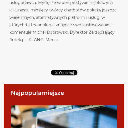
usługodawcą. Myślę, że w perspektywie najbliższych
kilkunastu miesięcy tw
ó
rcy chatbot
ó
w pokażą jeszcze
wiele innych, alternatywnych platform i usług, w
kt
ó
rych ta technologia znajdzie swe zastosowanie. –
komentuje Michał Dąbrowski, Dyrektor Zarządzający
fintek.pl i KLANG! Media.
Najpopularniejsze