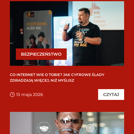
BEZPIECZEŃSTWO
CO INTERNET WIE O TOBIE? JAK CYFROWE ŚLADY
ZDRADZAJĄ WIĘCEJ, NIŻ MYŚLISZ
13 maja 2026
CZYTAJ