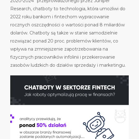
2020-2024
” przeprowadzonego przez Juniper
Research, chatboty to technologia, kt
ó
ra umożliwi do
2022 roku bankom i fintechom wypracowanie
rocznych oszczędności o wartości ponad 8 miliard
ó
w
dolar
ó
w. Chatboty są także w stanie samodzielnie
rozwiązać ponad 20 proc. problem
ó
w klient
ó
w, co
wpływa na zmniejszenie zapotrzebowania na
fizycznych pracownik
ó
w infolinii i przekierowanie
zasob
ó
w ludzkich do działów sprzedaży i marketingu.