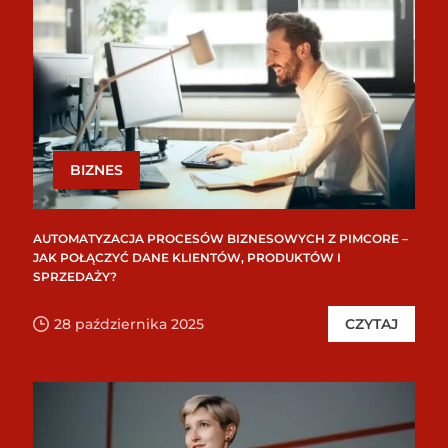
BIZNES
AUTOMATYZACJA PROCESÓW BIZNESOWYCH Z PIMCORE –
JAK POŁĄCZYĆ DANE KLIENTÓW, PRODUKTÓW I
SPRZEDAŻY?
28 października 2025
CZYTAJ