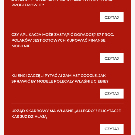
PROBLEMÓW IT?
CZYTAJ
CZY APLIKACJA MOŻE ZASTĄPIĆ DORADCĘ? 37 PROC.
POLAKÓW JEST GOTOWYCH KUPOWAĆ FINANSE
MOBILNIE
CZYTAJ
KLIENCI ZACZĘLI PYTAĆ AI ZAMIAST GOOGLE. JAK
SPRAWIĆ BY MODELE POLECAŁY WŁAŚNIE CIEBIE?
CZYTAJ
URZĄD SKARBOWY MA WŁASNE „ALLEGRO”? ELICYTACJE
KAS JUŻ DZIAŁAJĄ
CZYTAJ