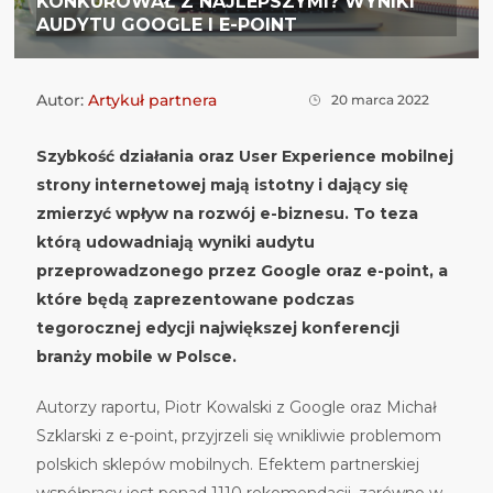
KONKUROWAŁ Z NAJLEPSZYMI? WYNIKI
AUDYTU GOOGLE I E-POINT
Autor:
Artykuł partnera
20 marca 2022
Szybkość działania oraz User Experience mobilnej
strony internetowej mają istotny i dający się
zmierzyć wpływ na rozwój e-biznesu. To teza
którą udowadniają wyniki audytu
przeprowadzonego przez Google oraz e-point, a
które będą zaprezentowane podczas
tegorocznej edycji największej konferencji
branży mobile w Polsce.
Autorzy raportu, Piotr Kowalski z Google oraz Michał
Szklarski z e-point, przyjrzeli się wnikliwie problemom
polskich sklepów mobilnych. Efektem partnerskiej
współpracy jest ponad 1110 rekomendacji, zarówno w