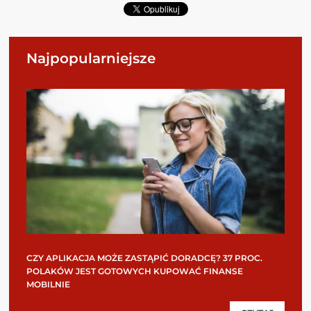
Najpopularniejsze
CZY APLIKACJA MOŻE ZASTĄPIĆ DORADCĘ? 37 PROC.
POLAKÓW JEST GOTOWYCH KUPOWAĆ FINANSE
MOBILNIE