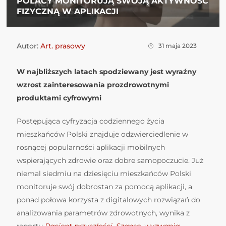
POLACY MONITORUJĄ SWOJĄ AKTYWNOŚĆ
FIZYCZNĄ W APLIKACJI
Autor:
Art. prasowy
31 maja 2023
W najbliższych latach spodziewany jest wyraźny
wzrost zainteresowania prozdrowotnymi
produktami cyfrowymi
Postępująca cyfryzacja codziennego życia
mieszkańców Polski znajduje odzwierciedlenie w
rosnącej popularności aplikacji mobilnych
wspierających zdrowie oraz dobre samopoczucie. Już
niemal siedmiu na dziesięciu mieszkańców Polski
monitoruje swój dobrostan za pomocą aplikacji, a
ponad połowa korzysta z digitalowych rozwiązań do
analizowania parametrów zdrowotnych, wynika z
raportu
Pacjent przyszłości. Szanse, wyzwania,