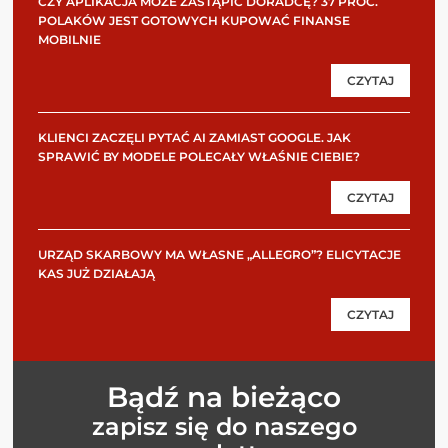
CZY APLIKACJA MOŻE ZASTĄPIĆ DORADCĘ? 37 PROC.
POLAKÓW JEST GOTOWYCH KUPOWAĆ FINANSE
MOBILNIE
CZYTAJ
KLIENCI ZACZĘLI PYTAĆ AI ZAMIAST GOOGLE. JAK
SPRAWIĆ BY MODELE POLECAŁY WŁAŚNIE CIEBIE?
CZYTAJ
URZĄD SKARBOWY MA WŁASNE „ALLEGRO”? ELICYTACJE
KAS JUŻ DZIAŁAJĄ
CZYTAJ
Bądź na bieżąco
zapisz się do naszego