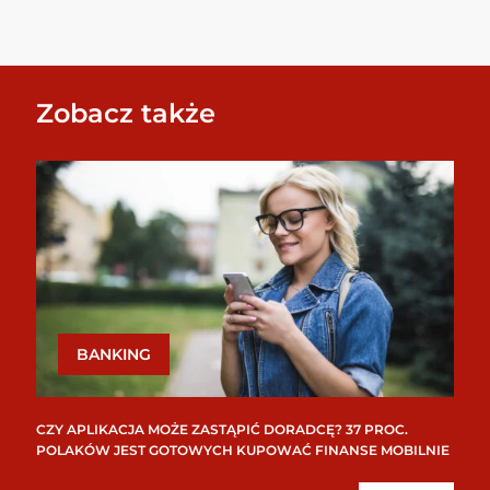
Zobacz także
BANKING
CZY APLIKACJA MOŻE ZASTĄPIĆ DORADCĘ? 37 PROC.
POLAKÓW JEST GOTOWYCH KUPOWAĆ FINANSE MOBILNIE