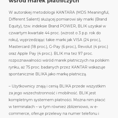
wśród marek płatniczych
W autorskiej metodologii KANTARA (MDS Meaningful,
Different Salient) służącej pomiarowi siły marki (Brand
Equity), tzw. indeksie Brand POWER, BLIK uzyskał w
czwartym kwartale 44 proc. (wzrost o 3 p.p. rok do
roku), wyprzedzając takie marki jak VISA (24 proc.),
Mastercard (18 proc.), G-Pay (6 proc.), Revolut (4 proc.)
oraz Apple Pay (4 proc.). BLIK ma też 97 proc.
rozpoznawalności wśród marek płatniczych na polskim
rynku, aż 75 proc. badanych przez KANTAR wskazuje
spontanicznie BLIKA jako markę płatniczą.
– Użytkownicy znają i cenią BLIKA przede wszystkim
za jego wszechstronność i mobilność. BLIK jest
kompletnym systemem płatności. Można nim płacić
w terminalach – w tym również zbliżeniowo, w e-
commerce, oferuje przelewy na numer telefonu i