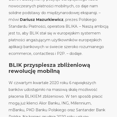
nowoczesnych płatności mobilnych, co daje nam
solidne podstawy do międzynarodowej ekspansji. –
mówi
Dariusz Mazurkiewicz
, prezes Polskiego
Standardu Płatności, operatora BLIKA. – Naszą ambicją
jest to, aby BLIK stał się w europejskim systemem
płatności angażującym użytkowników europejskich
aplikacji bankowych w świecie szeroko rozumianego
ecommerce, contactless i P2P. – dodaje.
BLIK przyspiesza zbliżeniową
rewolucję mobilną
W czwartym kwartale 2020 roku 6 największych
banków udostępniło na masową skalę możliwość
płacenia BLIKIEM zbliżeniowo. W ten sposób płacić
mogą już klienci Alior Banku, ING, Millennium,
mBanku, PKO Banku Polskiego oraz Santander Bank
Polska. Na koniec grudnia 2020 roku usługę