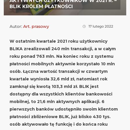
AKTYWNYCH UŻYTKOWNIKÓW W 2021 R. –
BLIK KRÓLEM PŁATNOŚCI
Autor:
Art. prasowy
17 lutego 2022
W ostatnim kwartale 2021 roku użytkownicy
BLIKA zrealizowali 240 mln transakcji, a w całym
roku ponad 763 mln. Na koniec roku z systemu
płatności mobilnych aktywnie korzystało 10 mln
osób. Łączna wartość transakcji w czwartym
kwartale wyniosła 32,6 mld zł, natomiast rok
zamknął się kwotą 103,3 mld zł. BLIK jest
dostępny dla wszystkich klientów bankowości
mobilnej, to 21,6 mln aktywnych aplikacji. 6
pierwszych banków udostępniło swoim klientom
płatności zbliżeniowe BLIK, już blisko 430 tys.
osób aktywowało tę funkcję i do końca roku