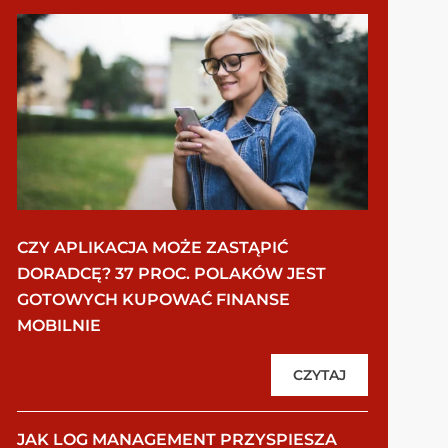
CZY APLIKACJA MOŻE ZASTĄPIĆ
DORADCĘ? 37 PROC. POLAKÓW JEST
GOTOWYCH KUPOWAĆ FINANSE
MOBILNIE
CZYTAJ
JAK LOG MANAGEMENT PRZYSPIESZA