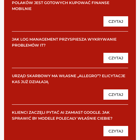
POLAKÓW JEST GOTOWYCH KUPOWAĆ FINANSE
MOBILNIE
CZYTAJ
JAK LOG MANAGEMENT PRZYSPIESZA WYKRYWANIE
PROBLEMÓW IT?
CZYTAJ
URZĄD SKARBOWY MA WŁASNE „ALLEGRO”? ELICYTACJE
KAS JUŻ DZIAŁAJĄ
CZYTAJ
KLIENCI ZACZĘLI PYTAĆ AI ZAMIAST GOOGLE. JAK
SPRAWIĆ BY MODELE POLECAŁY WŁAŚNIE CIEBIE?
CZYTAJ