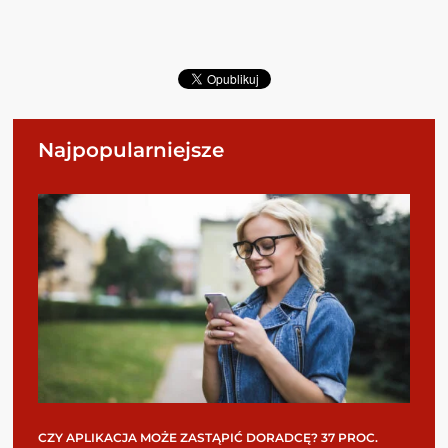
Najpopularniejsze
CZY APLIKACJA MOŻE ZASTĄPIĆ DORADCĘ? 37 PROC.