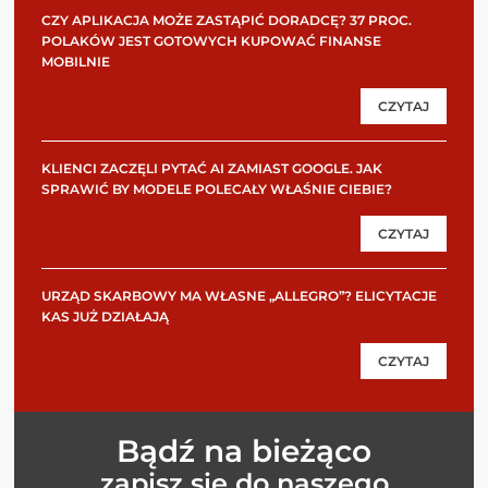
CZY APLIKACJA MOŻE ZASTĄPIĆ DORADCĘ? 37 PROC.
POLAKÓW JEST GOTOWYCH KUPOWAĆ FINANSE
MOBILNIE
CZYTAJ
KLIENCI ZACZĘLI PYTAĆ AI ZAMIAST GOOGLE. JAK
SPRAWIĆ BY MODELE POLECAŁY WŁAŚNIE CIEBIE?
CZYTAJ
URZĄD SKARBOWY MA WŁASNE „ALLEGRO”? ELICYTACJE
KAS JUŻ DZIAŁAJĄ
CZYTAJ
Bądź na bieżąco
zapisz się do naszego