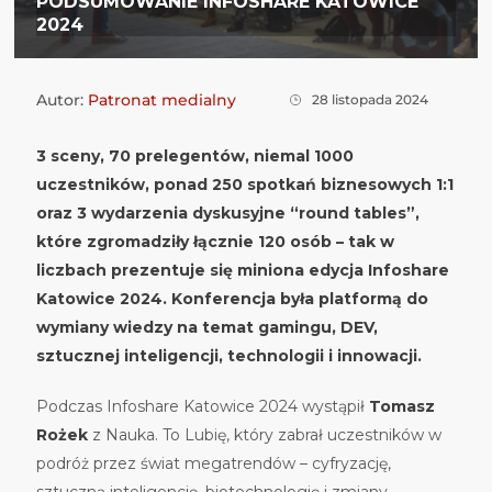
PODSUMOWANIE INFOSHARE KATOWICE
2024
Autor:
Patronat medialny
28 listopada 2024
3 sceny, 70 prelegentów, niemal 1000
uczestników, ponad 250 spotkań biznesowych 1:1
oraz 3 wydarzenia dyskusyjne “round tables”,
które zgromadziły łącznie 120 osób – tak w
liczbach prezentuje się miniona edycja Infoshare
Katowice 2024. Konferencja była platformą do
wymiany wiedzy na temat gamingu, DEV,
sztucznej inteligencji, technologii i innowacji.
Podczas Infoshare Katowice 2024 wystąpił
Tomasz
Rożek
z Nauka. To Lubię, który zabrał uczestników w
podróż przez świat megatrendów – cyfryzację,
sztuczną inteligencję, biotechnologię i zmiany