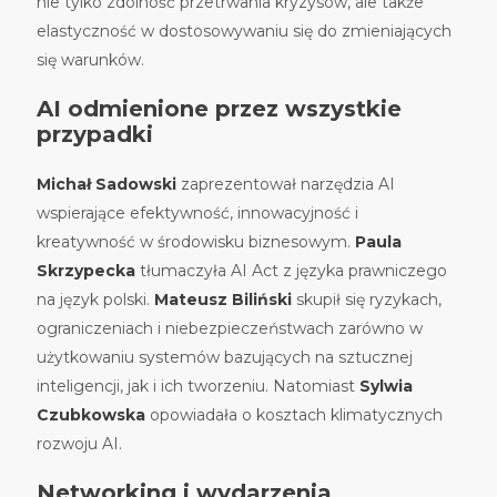
nie tylko zdolność przetrwania kryzysów, ale także
elastyczność w dostosowywaniu się do zmieniających
się warunków.
AI odmienione przez wszystkie
przypadki
Michał Sadowski
zaprezentował narzędzia AI
wspierające efektywność, innowacyjność i
kreatywność w środowisku biznesowym.
Paula
Skrzypecka
tłumaczyła AI Act z języka prawniczego
na język polski.
Mateusz Biliński
skupił się ryzykach,
ograniczeniach i niebezpieczeństwach zarówno w
użytkowaniu systemów bazujących na sztucznej
inteligencji, jak i ich tworzeniu. Natomiast
Sylwia
Czubkowska
opowiadała o kosztach klimatycznych
rozwoju AI.
Networking i wydarzenia