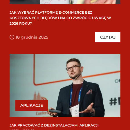
JAK WYBRAĆ PLATFORMĘ E-COMMERCE BEZ
KOSZTOWNYCH BŁĘDÓW I NA CO ZWRÓCIĆ UWAGĘ W
2026 ROKU?
18 grudnia 2025
CZYTAJ
APLIKACJE
JAK PRACOWAĆ Z DEZINSTALACJAMI APLIKACJI