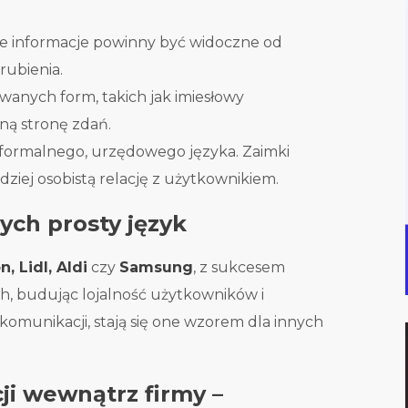
ze informacje powinny być widoczne od
grubienia.
wanych form, takich jak imiesłowy
ną stronę zdań.
 formalnego, urzędowego języka. Zaimki
dziej osobistą relację z użytkownikiem.
ych prosty język
 Lidl, Aldi
czy
Samsung
, z sukcesem
ch, budując lojalność użytkowników i
 komunikacji, stają się one wzorem dla innych
ji wewnątrz firmy –