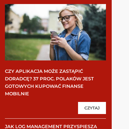
CZY APLIKACJA MOŻE ZASTĄPIĆ
DORADCĘ? 37 PROC. POLAKÓW JEST
GOTOWYCH KUPOWAĆ FINANSE
MOBILNIE
CZYTAJ
JAK LOG MANAGEMENT PRZYSPIESZA