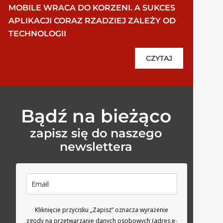
MOBILE WRACA DO KORZENI. A SUKCES
APLIKACJI CORAZ RZADZIEJ ZALEŻY OD
TECHNOLOGII
CZYTAJ
Bądź na bieżąco
zapisz się do naszego
newslettera
Kliknięcie przycisku „Zapisz” oznacza wyrażenie
zgody na przetwarzanie danych osobowych (adres e-