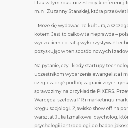
I tak w tym roku uczestnicy konferencji
m.in. Zuzanny Stańskiej, która prześwietli
– Może się wydawać, że kultura, a szczegó
kotem. Jest to całkowita nieprawda – pols
wyczuciem potrafią wykorzystywać techno
pozyskując w ten sposób nowych i zadow
Na pytanie, czy i kiedy startupy techno
uczestnikom wydarzenia ewangelista i me
czego zacząć podbój zagranicznych rynkó
sprawdzimy na przykładzie PIXERS. Prze
Wardęga, szefowa PR i marketingu marki. 
kręgu socjologii. Zjawisko show off na 
warsztat Julia Izmałkowa, psycholog, któ
psychologii i antropologii do badań jako