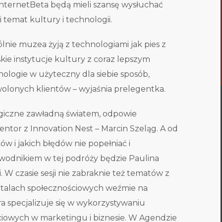
 InternetBeta będą mieli szansę wysłuchać
 temat kultury i technologii.
lnie muzea żyją z technologiami jak pies z
kie instytucje kultury z coraz lepszym
logie w użyteczny dla siebie sposób,
olonych klientów – wyjaśnia prelegentka.
logiczne zawładną światem, odpowie
ntor z Innovation Nest – Marcin Szeląg. A od
w i jakich błędów nie popełniać i
wodnikiem w tej podróży będzie Paulina
W czasie sesji nie zabraknie też tematów z
portalach społecznościowych weźmie na
ra specjalizuje się w wykorzystywaniu
ściowych w marketingu i biznesie. W Agendzie