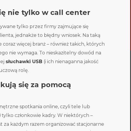
ę nie tylko w call center
ywane tylko przez firmy zajmujące się
ienta, jednakże to błędny wniosek. Na taką
 coraz więcej branż – również takich, których
tego nie wymaga. To nieskazitelny dowód na
rej
słuchawki USB
(i ich nienaganna jakość
uczową rolę.
kują się za pomocą
ętrzne spotkania online, czyli tele lub
 tylko członkowie kadry. W niektórych –
est za każdym razem organizować stacjonarne