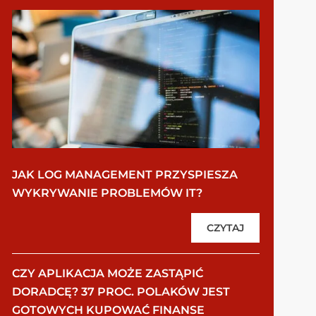
JAK LOG MANAGEMENT PRZYSPIESZA
WYKRYWANIE PROBLEMÓW IT?
CZYTAJ
CZY APLIKACJA MOŻE ZASTĄPIĆ
DORADCĘ? 37 PROC. POLAKÓW JEST
GOTOWYCH KUPOWAĆ FINANSE