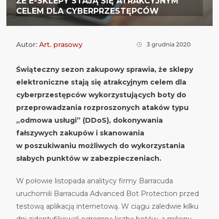
ŻE E-SKLEPY STAJĄ SIĘ ATRAKCYJNYM
CELEM DLA CYBERPRZESTĘPCÓW
Autor:
Art. prasowy
3 grudnia 2020
Świąteczny sezon zakupowy sprawia, że sklepy
elektroniczne stają się atrakcyjnym celem dla
cyberprzestępców wykorzystujących boty do
przeprowadzania rozproszonych ataków typu
„odmowa usługi” (DDoS), dokonywania
fałszywych zakupów i skanowania
w poszukiwaniu możliwych do wykorzystania
słabych punktów w zabezpieczeniach.
W połowie listopada analitycy firmy Barracuda
uruchomili Barracuda Advanced Bot Protection przed
testową aplikacją internetową. W ciągu zaledwie kilku
dni zidentyfikowali ogromną liczbę botów, a miliony