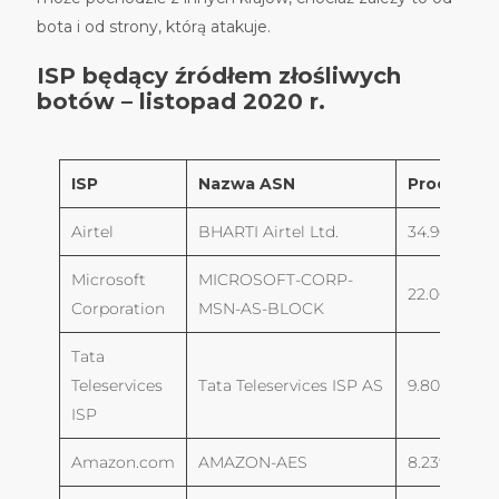
bota i od strony, którą atakuje.
ISP będący źródłem złośliwych
botów – listopad 2020 r.
ISP
Nazwa ASN
Procenty
Airtel
BHARTI Airtel Ltd.
34.96%
Microsoft
MICROSOFT-CORP-
22.00%
Corporation
MSN-AS-BLOCK
Tata
Teleservices
Tata Teleservices ISP AS
9.80%
ISP
Amazon.com
AMAZON-AES
8.23%