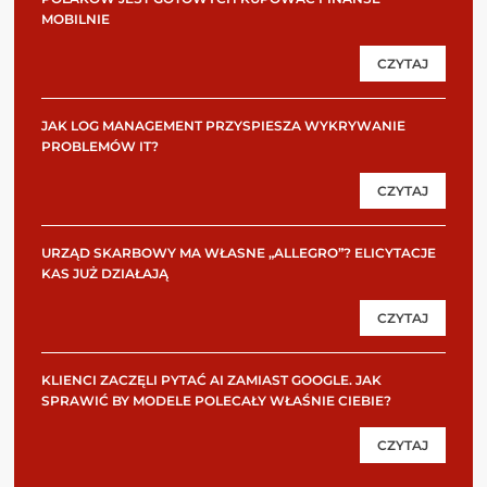
MOBILNIE
CZYTAJ
JAK LOG MANAGEMENT PRZYSPIESZA WYKRYWANIE
PROBLEMÓW IT?
CZYTAJ
URZĄD SKARBOWY MA WŁASNE „ALLEGRO”? ELICYTACJE
KAS JUŻ DZIAŁAJĄ
CZYTAJ
KLIENCI ZACZĘLI PYTAĆ AI ZAMIAST GOOGLE. JAK
SPRAWIĆ BY MODELE POLECAŁY WŁAŚNIE CIEBIE?
CZYTAJ