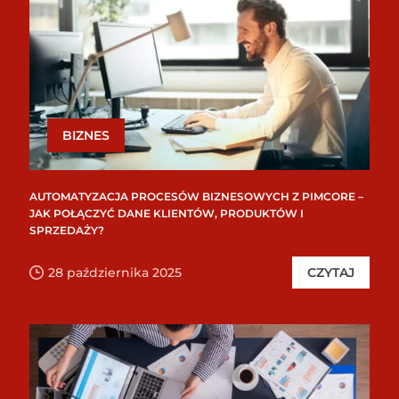
BIZNES
AUTOMATYZACJA PROCESÓW BIZNESOWYCH Z PIMCORE –
JAK POŁĄCZYĆ DANE KLIENTÓW, PRODUKTÓW I
SPRZEDAŻY?
28 października 2025
CZYTAJ