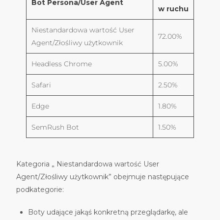
Bot Persona/User Agent
w ruchu
Niestandardowa wartość User
72.00%
Agent/Złośliwy użytkownik
Headless Chrome
5.00%
Safari
2.50%
Edge
1.80%
SemRush Bot
1.50%
Kategoria „ Niestandardowa wartość User
Agent/Złośliwy użytkownik” obejmuje następujące
podkategorie:
Boty udające jakąś konkretną przeglądarkę, ale