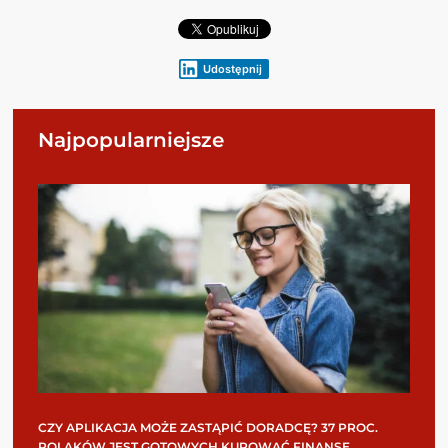
Udostępnij
Najpopularniejsze
CZY APLIKACJA MOŻE ZASTĄPIĆ DORADCĘ? 37 PROC.
POLAKÓW JEST GOTOWYCH KUPOWAĆ FINANSE