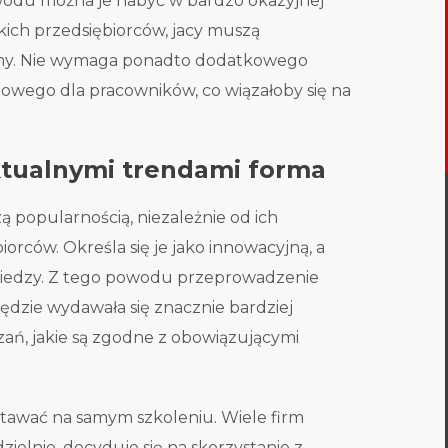
wodu można je nabyć w bardzo okazyjnej
kich przedsiębiorców, jacy muszą
rmy. Nie wymaga ponadto dodatkowego
iowego dla pracowników, co wiązałoby się na
tualnymi trendami forma
ą popularnością, niezależnie od ich
rców. Określa się je jako innowacyjną, a
iedzy. Z tego powodu przeprowadzenie
ędzie wydawała się znacznie bardziej
ań, jakie są zgodne z obowiązującymi
stawać na samym szkoleniu. Wiele firm
elnie, decyduje się na skorzystanie z