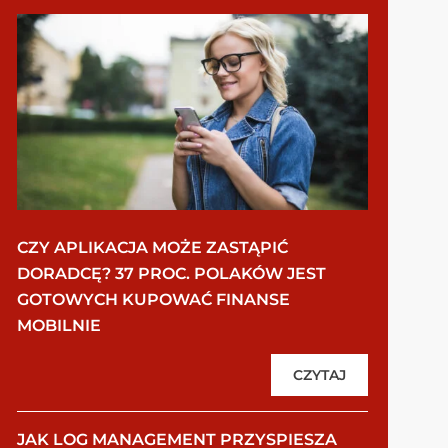
CZY APLIKACJA MOŻE ZASTĄPIĆ
DORADCĘ? 37 PROC. POLAKÓW JEST
GOTOWYCH KUPOWAĆ FINANSE
MOBILNIE
CZYTAJ
JAK LOG MANAGEMENT PRZYSPIESZA