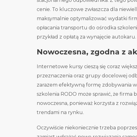
stacjonarnego odpowiednika. Z tego po
cenie. To kluczowe zwłaszcza dla niewiel
maksymalnie optymalizować wydatki fi
opłacania transportu do ośrodka szkolen
przykład z opłatą za wynajęcie autokaru.
Nowoczesna, zgodna z ak
Internetowe kursy cieszą się coraz większ
przeznaczenia oraz grupy docelowej odbio
zarazem efektywną formę zdobywania w
szkolenia RODO może sprawić, że firma b
nowoczesna, ponieważ korzysta z rozwiąz
trendami na rynku.
Oczywiście niekoniecznie trzeba poprze
zamiast wdrażać nowe rozwiązania samodzi