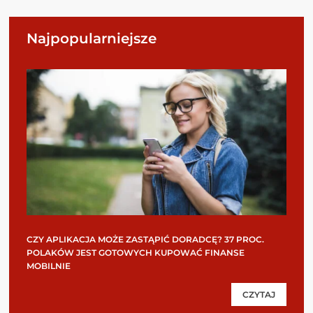
Najpopularniejsze
CZY APLIKACJA MOŻE ZASTĄPIĆ DORADCĘ? 37 PROC.
POLAKÓW JEST GOTOWYCH KUPOWAĆ FINANSE
MOBILNIE
CZYTAJ