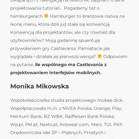
związanych z nawigacją na telefonie, zapytam o sens
projektowania tutoriali… Pogadamy też o
hamburgerach
Hamburger to branżowa nazwa na
ikonę menu, która dziś już stała się konwencją.
Konwencją dla projektantów, ale czy również dla
użytkowników? Moją gadaninę spuentuję
przywołaniem gry Castlevania. Pamiętacie jak
wyglądała i działała jej pierwsza wersja?
Odpowiem
na pytanie,
ile wspólnego ma Castlevania z
projektowaniem interfejsów mobilnych.
Monika Mikowska
Współwłaścicielka studia projektowego mobee dick.
Współpracowała m.in. z NIVEA Polska, Orange, Play,
Meritum Bank, BZ WBK, Raiffeisen Bank Polska,
Wp.pl, Pkt.pl, Nexto.pl, Answear.com, Mars, TUI, PKP.
Orędowniczka idei 3P – Pięknych, Prostych i