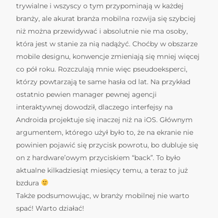
trywialne i wszyscy o tym przypominają w każdej
branży, ale akurat branża mobilna rozwija się szybciej
niż można przewidywać i absolutnie nie ma osoby,
która jest w stanie za nią nadążyć. Choćby w obszarze
mobile designu, konwencje zmieniają się mniej więcej
co pół roku. Rozczulają mnie więc pseudoeksperci,
którzy powtarzają te same hasła od lat. Na przykład
ostatnio pewien manager pewnej agencji
interaktywnej dowodził, dlaczego interfejsy na
Androida projektuje się inaczej niż na iOS. Głównym
argumentem, którego użył było to, że na ekranie nie
powinien pojawić się przycisk powrotu, bo dubluje się
on z hardware’owym przyciskiem “back”. To było
aktualne kilkadziesiąt miesięcy temu, a teraz to już
bzdura
Także podsumowując, w branży mobilnej nie warto
spać! Warto działać!