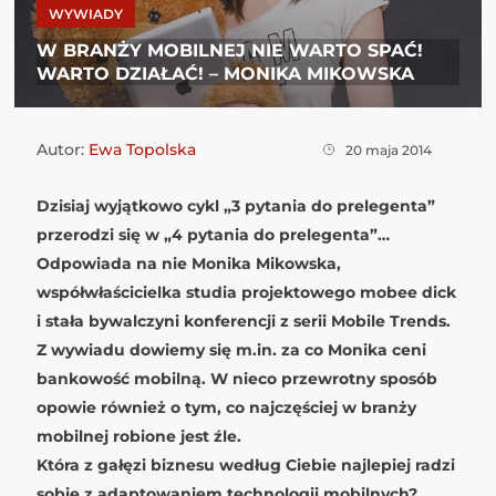
WYWIADY
W BRANŻY MOBILNEJ NIE WARTO SPAĆ!
WARTO DZIAŁAĆ! – MONIKA MIKOWSKA
Autor:
Ewa Topolska
20 maja 2014
Dzisiaj wyjątkowo cykl „3 pytania do prelegenta”
przerodzi się w „4 pytania do prelegenta”…
Odpowiada na nie Monika Mikowska,
współwłaścicielka studia projektowego mobee dick
i stała bywalczyni konferencji z serii Mobile Trends.
Z wywiadu dowiemy się m.in. za co Monika ceni
bankowość mobilną. W nieco przewrotny sposób
opowie również o tym, co najczęściej w branży
mobilnej robione jest źle.
Która z gałęzi biznesu według Ciebie najlepiej radzi
sobie z adaptowaniem technologii mobilnych?