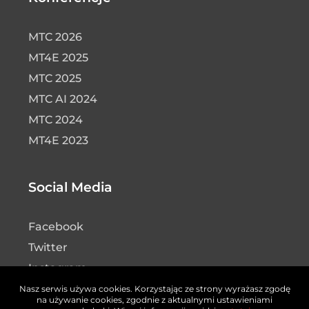
MTC 2026
MT4E 2025
MTC 2025
MTC AI 2024
MTC 2024
MT4E 2023
Social Media
Facebook
Twitter
Instagram
LinkedIn
Nasz serwis używa cookies. Korzystając ze strony wyrażasz zgodę
na używanie cookies, zgodnie z aktualnymi ustawieniami