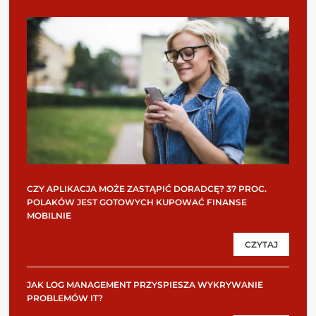
CZY APLIKACJA MOŻE ZASTĄPIĆ DORADCĘ? 37 PROC.
POLAKÓW JEST GOTOWYCH KUPOWAĆ FINANSE
MOBILNIE
CZYTAJ
JAK LOG MANAGEMENT PRZYSPIESZA WYKRYWANIE
PROBLEMÓW IT?