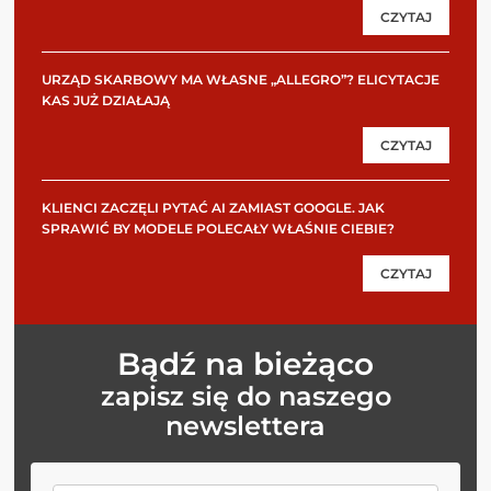
CZYTAJ
URZĄD SKARBOWY MA WŁASNE „ALLEGRO”? ELICYTACJE
KAS JUŻ DZIAŁAJĄ
CZYTAJ
KLIENCI ZACZĘLI PYTAĆ AI ZAMIAST GOOGLE. JAK
SPRAWIĆ BY MODELE POLECAŁY WŁAŚNIE CIEBIE?
CZYTAJ
Bądź na bieżąco
zapisz się do naszego
newslettera