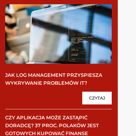
JAK LOG MANAGEMENT PRZYSPIESZA
WYKRYWANIE PROBLEMÓW IT?
CZYTAJ
CZY APLIKACJA MOŻE ZASTĄPIĆ
DORADCĘ? 37 PROC. POLAKÓW JEST
GOTOWYCH KUPOWAĆ FINANSE