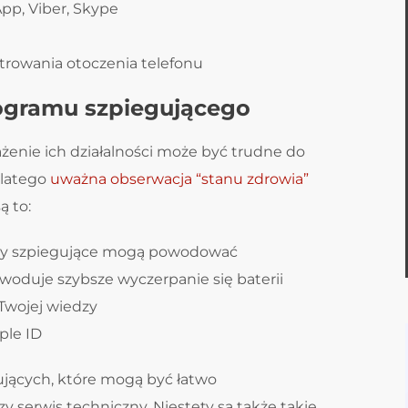
pp, Viber, Skype
trowania otoczenia telefonu
ogramu szpiegującego
enie ich działalności może być trudne do
dlatego
uważna obserwacja “stanu zdrowia”
ą to:
ramy szpiegujące mogą powodować
owoduje szybsze wyczerpanie się baterii
 Twojej wiedzy
ple ID
jących, które mogą być łatwo
y serwis techniczny. Niestety są takżę takie