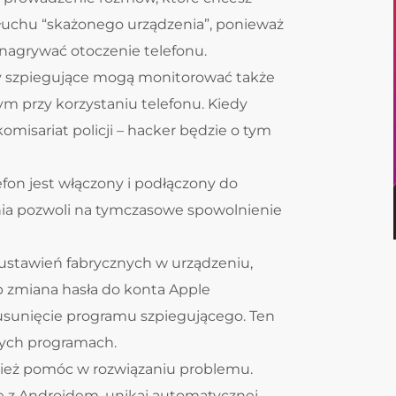
łuchu “skażonego urządzenia”, ponieważ
nagrywać otoczenie telefonu.
y szpiegujące mogą monitorować także
ym przy korzystaniu telefonu. Kiedy
omisariat policji – hacker będzie o tym
efon jest włączony i podłączony do
nia pozwoli na tymczasowe spowolnienie
e ustawień fabrycznych w urządzeniu,
b zmiana hasła do konta Apple
sunięcie programu szpiegującego. Ten
órych programach.
eż pomóc w rozwiązaniu problemu.
e z Androidem, unikaj automatycznej