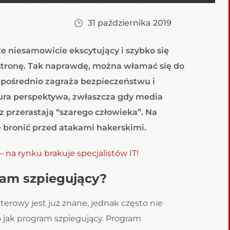
31 października 2019
że niesamowicie ekscytujący i szybko się
stronę. Tak naprawdę, można włamać się do
zpośrednio zagraża bezpieczeństwu i
nura perspektywa, zwłaszcza gdy media
 przerastają “szarego człowieka”. Na
ię bronić przed atakami hakerskimi.
– na rynku brakuje specjalistów IT!
ram szpiegujący?
terowy jest już znane, jednak często nie
go jak program szpiegujący. Program