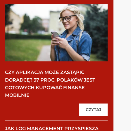
CZY APLIKACJA MOŻE ZASTĄPIĆ
DORADCĘ? 37 PROC. POLAKÓW JEST
GOTOWYCH KUPOWAĆ FINANSE
MOBILNIE
CZYTAJ
JAK LOG MANAGEMENT PRZYSPIESZA