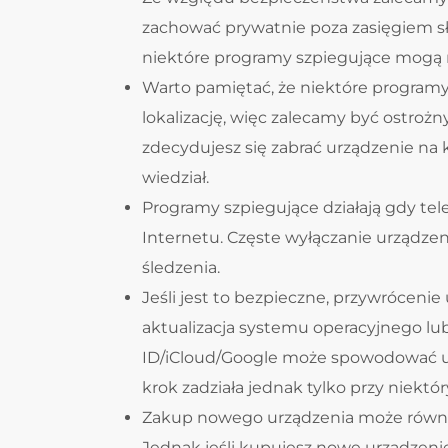
zachować prywatnie poza zasięgiem s
niektóre programy szpiegujące mogą 
Warto pamiętać, że niektóre program
lokalizację, więc zalecamy być ostrożn
zdecydujesz się zabrać urządzenie na k
wiedział.
Programy szpiegujące działają gdy tel
Internetu. Częste wyłączanie urządze
śledzenia.
Jeśli jest to bezpieczne, przywróceni
aktualizacja systemu operacyjnego lu
ID/iCloud/Google może spowodować u
krok zadziała jednak tylko przy niekt
Zakup nowego urządzenia może równi
Jednak jeśli kupujesz nowe urządzeni