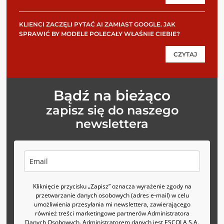
KLIENCI ZACZĘLI PYTAĆ AI ZAMIAST GOOGLE. JAK
SPRAWIĆ BY MODELE POLECAŁY WŁAŚNIE CIEBIE?
CZYTAJ
Bądź na bieżąco
zapisz się do naszego
newslettera
Kliknięcie przycisku „Zapisz” oznacza wyrażenie zgody na
przetwarzanie danych osobowych (adres e-mail) w celu
umożliwienia przesyłania mi newslettera, zawierającego
również treści marketingowe partnerów Administratora
Danych Osobowych. Administratorem danych jest ESCOLA S.A.