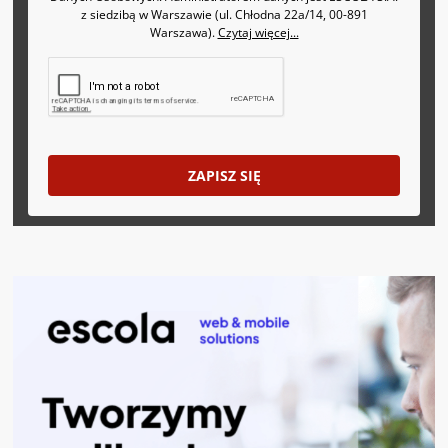
z siedzibą w Warszawie (ul. Chłodna 22a/14, 00-891
Warszawa).
Czytaj więcej...
ZAPISZ SIĘ