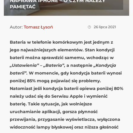
NAPRAWA IPHONE – O CZYM NALEŻY
PAMIĘTAĆ
Autor:
Tomasz Łysoń
26 lipca 2021
Bateria w telefonie komórkowym jest jednym z
jego najważniejszych elementów. Stan kondycji
baterii można sprawdzić samemu, wchodząc w
„Ustawienia” – „Bateria”,
a następnie
„Kondycja
baterii”.
W momencie, gdy kondycja baterii wynosi
poniżej 85% mogą pojawiać się problemy.
Natomiast jeśli kondycja baterii opiewa poniżej 80%
należy udać się do Serwisu Apple i wymienić
baterię. Takie sytuacje, jak wolniejsze
uruchamianie aplikacji, gorsza płynność
przewijania, przygasanie wyświetlacza, wyłączona
widoczność lampy błyskowej oraz niższa głośność