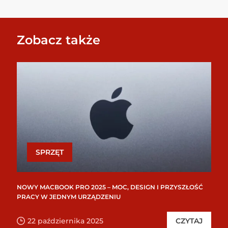
Zobacz także
SPRZĘT
NOWY MACBOOK PRO 2025 – MOC, DESIGN I PRZYSZŁOŚĆ
PRACY W JEDNYM URZĄDZENIU
22 października 2025
CZYTAJ