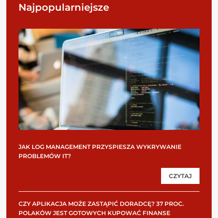
Najpopularniejsze
JAK LOG MANAGEMENT PRZYSPIESZA WYKRYWANIE
PROBLEMÓW IT?
CZYTAJ
CZY APLIKACJA MOŻE ZASTĄPIĆ DORADCĘ? 37 PROC.
POLAKÓW JEST GOTOWYCH KUPOWAĆ FINANSE