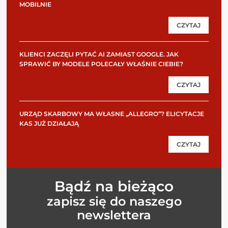
MOBILNIE
CZYTAJ
KLIENCI ZACZĘLI PYTAĆ AI ZAMIAST GOOGLE. JAK
SPRAWIĆ BY MODELE POLECAŁY WŁAŚNIE CIEBIE?
CZYTAJ
URZĄD SKARBOWY MA WŁASNE „ALLEGRO”? ELICYTACJE
KAS JUŻ DZIAŁAJĄ
CZYTAJ
Bądź na bieżąco
zapisz się do naszego
newslettera