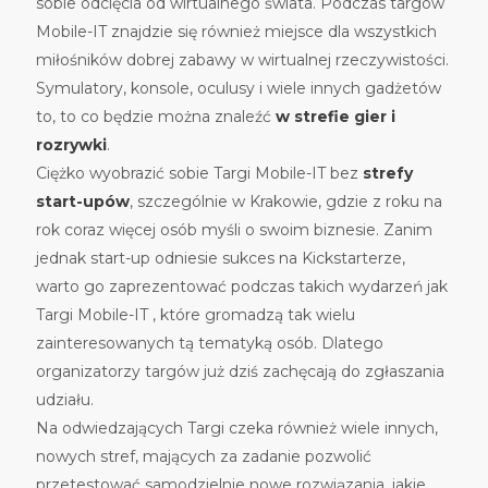
sobie odcięcia od wirtualnego świata. Podczas targów
Mobile-IT znajdzie się również miejsce dla wszystkich
miłośników dobrej zabawy w wirtualnej rzeczywistości.
Symulatory, konsole, oculusy i wiele innych gadżetów
to, to co będzie można znaleźć
w strefie gier i
rozrywki
.
Ciężko wyobrazić sobie Targi Mobile-IT bez
strefy
start-upów
, szczególnie w Krakowie, gdzie z roku na
rok coraz więcej osób myśli o swoim biznesie. Zanim
jednak start-up odniesie sukces na Kickstarterze,
warto go zaprezentować podczas takich wydarzeń jak
Targi Mobile-IT , które gromadzą tak wielu
zainteresowanych tą tematyką osób. Dlatego
organizatorzy targów już dziś zachęcają do zgłaszania
udziału.
Na odwiedzających Targi czeka również wiele innych,
nowych stref, mających za zadanie pozwolić
przetestować samodzielnie nowe rozwiązania, jakie