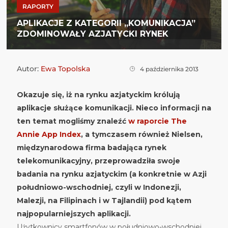
RAPORTY
APLIKACJE Z KATEGORII „KOMUNIKACJA”
ZDOMINOWAŁY AZJATYCKI RYNEK
Autor:
Ewa Topolska
4 października 2013
Okazuje się, iż na rynku azjatyckim królują
aplikacje służące komunikacji. Nieco informacji na
ten temat mogliśmy znaleźć
w raporcie The
Annie App Index
, a tymczasem również Nielsen,
międzynarodowa firma badająca rynek
telekomunikacyjny, przeprowadziła swoje
badania na rynku azjatyckim (a konkretnie w Azji
południowo-wschodniej, czyli w Indonezji,
Malezji, na Filipinach i w Tajlandii) pod kątem
najpopularniejszych aplikacji.
Użytkownicy smartfonów w południowo-wschodniej