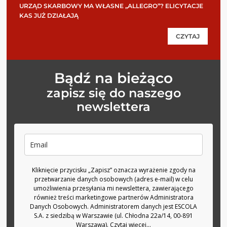
URZĄD SKARBOWY MA WŁASNE „ALLEGRO”? ELICYTACJE
KAS JUŻ DZIAŁAJĄ
CZYTAJ
Bądź na bieżąco
zapisz się do naszego
newslettera
Kliknięcie przycisku „Zapisz” oznacza wyrażenie zgody na
przetwarzanie danych osobowych (adres e-mail) w celu
umożliwienia przesyłania mi newslettera, zawierającego
również treści marketingowe partnerów Administratora
Danych Osobowych. Administratorem danych jest ESCOLA
S.A. z siedzibą w Warszawie (ul. Chłodna 22a/14, 00-891
Warszawa).
Czytaj więcej...