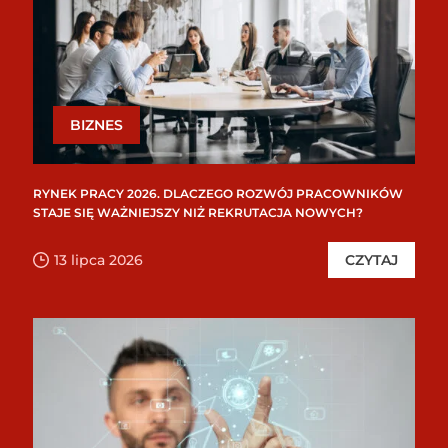
BIZNES
RYNEK PRACY 2026. DLACZEGO ROZWÓJ PRACOWNIKÓW
STAJE SIĘ WAŻNIEJSZY NIŻ REKRUTACJA NOWYCH?
13 lipca 2026
CZYTAJ