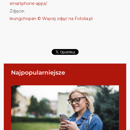
smartphone-apps/
Zdjęcie:
leungchopan © Więcej zdjęć na Fotolia.pl
Najpopularniejsze