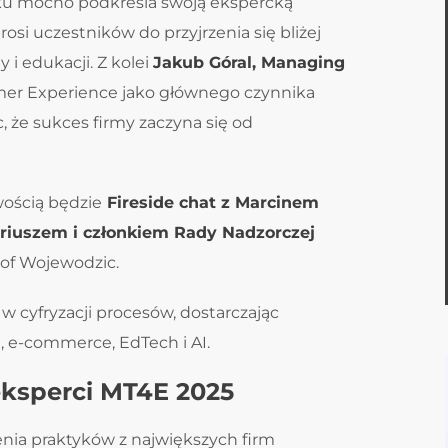
roku mocno podkreśla swoją ekspercką
rosi uczestników do przyjrzenia się bliżej
i edukacji. Z kolei
Jakub Góral, Managing
mer Experience jako głównego czynnika
 że sukces firmy zaczyna się od
wością będzie
Fireside chat z Marcinem
riuszem i członkiem Rady Nadzorczej
of Wojewodzic.
w cyfryzacji procesów, dostarczając
h, e-commerce, EdTech i AI.
eksperci MT4E 2025
enia praktyków z największych firm