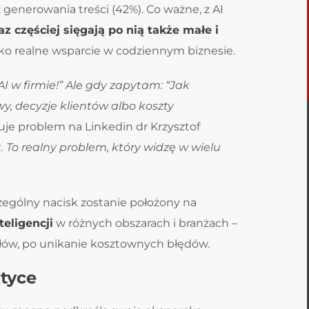
 generowania treści (42%). Co ważne, z AI
az częściej sięgają po nią także małe i
 jako realne wsparcie w codziennym biznesie.
I w firmie!” Ale gdy zapytam: “Jak
, decyzje klientów albo koszty
suje problem na Linkedin dr Krzysztof
t. To realny problem, który widzę w wielu
zególny nacisk zostanie położony na
eligencji
w różnych obszarach i branżach –
połów, po unikanie kosztownych błędów.
ktyce