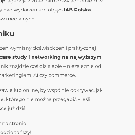
up
, agencja z 20-letnim doświadczeniem w
owy nad wydarzeniem objęło
IAB Polska
.
ów medialnych.
niku
trzeń wymiany doświadczeń i praktycznej
e case study i networking na najwyższym
nik znajdzie coś dla siebie – niezależnie od
 marketingiem, AI czy commerce.
awie lub online, by wspólnie odkrywać, jak
e, którego nie można przegapić – jeśli
ce już dziś!
z na stronie
dzie tańszy!