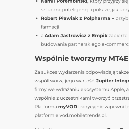
Kamil Porembiński,
który przyjrzy 
sztucznej inteligencji i pokaże, jak uc
Robert Pławiak z Polpharma –
przyb
farmacji
a
Adam Jastrowicz z Empik
zabierze 
budowania partnerskiego e-commerc
Wspólnie tworzymy MT4E
Za sukces wydarzenia odpowiadają także p
współtworzą jego wartość.
Jupiter Integ
firmy we wdrażaniu ekosystemu Apple, a 
wspólnie z uczestnikami tworzyć przest
Platforma
myVOD
tradycyjnie zapewni tr
platformie vod.mobiletrends.pl.