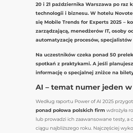
20 i 21 października Warszawa po raz 
technologii i biznesu. W hotelu Novot
się Mobile Trends for Experts 2025 – k
zarządzającą, menedżerów IT, osoby od
automatyzację procesów, specjalistów
Na uczestników czeka ponad 50 prelekc
spotkań z praktykami. A jeśli planujes
informację o specjalnej zniżce na bilety
AI – temat numer jeden w
Według raportu Power of AI 2025 przygo
ponad połowa polskich firm
wdrożyła ro
lub prowadzi ich zaawansowane testy, a 
ciągu najbliższego roku. Najczęściej wyk