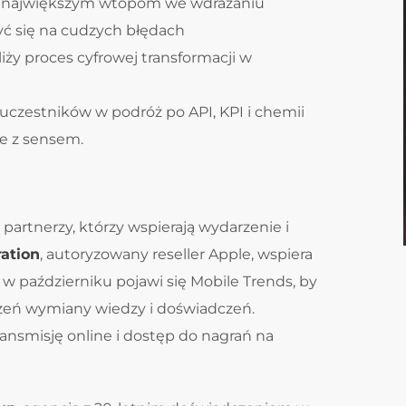
się największym wtopom we wdrażaniu
zyć się na cudzych błędach
liży proces cyfrowej transformacji w
uczestników w podróż po API, KPI i chemii
e z sensem.
artnerzy, którzy wspierają wydarzenie i
ration
, autoryzowany reseller Apple, wspiera
w październiku pojawi się Mobile Trends, by
rzeń wymiany wiedzy i doświadczeń.
ansmisję online i dostęp do nagrań na