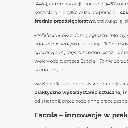
(44%), automatyzacji procesów (43%) oraz
korzystają nie tylko duże korporacje –
cor
średnie przedsiębiorstw
a, traktując ją
–
Wielu liderów z dumą ogłasza: “Mamy A
konkretnie wpływa to na wynik finansowy
operacyjne?”, często zapada cisza
– opi
Wojewodzic, prezes Escola –
To nie zarzu
organizacjach.
Właśnie dlatego podczas konferencji szc
praktyczne wykorzystanie sztucznej int
od strategii, przez codzienną pracę zes
Escola – innowacje w pra