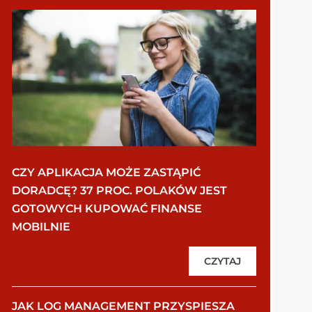
CZY APLIKACJA MOŻE ZASTĄPIĆ
DORADCĘ? 37 PROC. POLAKÓW JEST
GOTOWYCH KUPOWAĆ FINANSE
MOBILNIE
CZYTAJ
JAK LOG MANAGEMENT PRZYSPIESZA