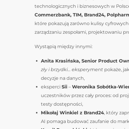
technologicznych i biznesowych w Polsce
Commerzbank, TIM, Brand24, Polphar
które pokazują zarówno kulisy cyfrowych 
zarządzaniu zespołami, projektowaniu p
Wystąpią między innymi:
Anita Krasińska, Senior Product Ow
zły i brzydki… eksperyment
pokaże, jak
decyzje na danych,
eksperci
Sii
–
Weronika Sobótka-Wier
uczestników przez cały proces: od pro
testy dostępności,
Mikołaj Winkiel z Brand24
, który za
AI pomaga budować zaufanie do mark