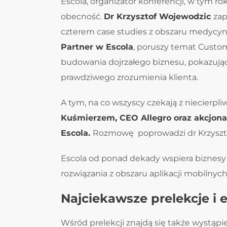
Escola, organizator konferencji, w tym 
obecność.
Dr Krzysztof Wojewodzic
zap
czterem case studies z obszaru medycyny 
Partner w Escola
, poruszy temat Custo
budowania dojrzałego biznesu, pokazując,
prawdziwego zrozumienia klienta.
A tym, na co wszyscy czekają z niecierpli
Kuśmierzem, CEO Allegro oraz akcjona
Escola.
Rozmowę poprowadzi dr Krzyszt
Escola od ponad dekady wspiera biznesy 
rozwiązania z obszaru aplikacji mobilnyc
Najciekawsze prelekcje i 
Wśród prelekcji znajdą się także wystąpi