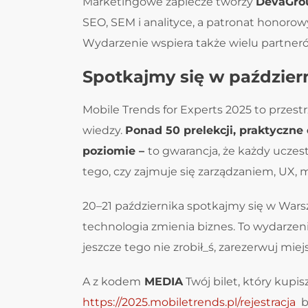
Marketingowe zaplecze tworzy
DevaGro
SEO, SEM i analityce, a patronat honor
Wydarzenie wspiera także wielu partner
Spotkajmy się w paździer
Mobile Trends for Experts 2025 to przes
wiedzy.
Ponad 50 prelekcji, praktyczn
poziomie –
to gwarancja, że każdy uczest
tego, czy zajmuje się zarządzaniem, UX,
20–21 października spotkajmy się w Warsz
technologia zmienia biznes. To wydarzeni
jeszcze tego nie zrobił_ś, zarezerwuj miejs
A z kodem
MEDIA
Twój bilet, który kupis
https://2025.mobiletrends.pl/rejestracja
bę