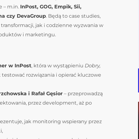
 – m.in.
InPost, GOG, Empik, Sii,
ma czy DevaGroup
. Będą to case studies,
transformacji, jak i codzienne wyzwania w
roduktów i marketingu.
ner w InPost
, która w wystąpieniu
Dobry,
 testować rozwiązania i opierać kluczowe
zchowska i Rafał Gęsior
– przeprowadzą
jektowania, przez development, aż po
prezentuje, jak monitoring wspierany przez
i,