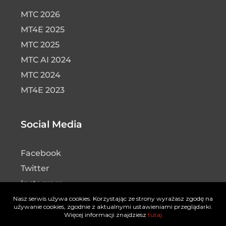
MTC 2026
MT4E 2025
MTC 2025
MTC AI 2024
MTC 2024
MT4E 2023
Social Media
Facebook
Twitter
Instagram
LinkedIn
Nasz serwis używa cookies. Korzystając ze strony wyrażasz zgodę na
używanie cookies, zgodnie z aktualnymi ustawieniami przeglądarki.
YouTube
Więcej informacji znajdziesz
tutaj