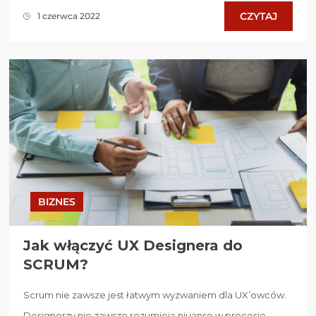
CZYTAJ
1 czerwca 2022
BIZNES
Jak włączyć UX Designera do
SCRUM?
Scrum nie zawsze jest łatwym wyzwaniem dla UX’owców.
Designerzy nie zawsze rozumieją niuanse w procesie