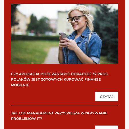
CZY APLIKACJA MOŻE ZASTĄPIĆ DORADCĘ? 37 PROC.
POLAKÓW JEST GOTOWYCH KUPOWAĆ FINANSE
MOBILNIE
CZYTAJ
JAK LOG MANAGEMENT PRZYSPIESZA WYKRYWANIE
PROBLEMÓW IT?