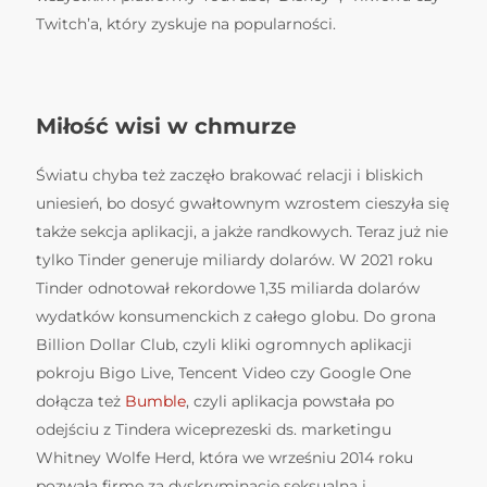
Twitch’a, który zyskuje na popularności.
Miłość wisi w chmurze
Światu chyba też zaczęło brakować relacji i bliskich
uniesień, bo dosyć gwałtownym wzrostem cieszyła się
także sekcja aplikacji, a jakże randkowych. Teraz już nie
tylko Tinder generuje miliardy dolarów. W 2021 roku
Tinder odnotował rekordowe 1,35 miliarda dolarów
wydatków konsumenckich z całego globu. Do grona
Billion Dollar Club, czyli kliki ogromnych aplikacji
pokroju Bigo Live, Tencent Video czy Google One
dołącza też
Bumble
, czyli aplikacja powstała po
odejściu z Tindera wiceprezeski ds. marketingu
Whitney Wolfe Herd, która we wrześniu 2014 roku
pozwała firmę za dyskryminację seksualną i