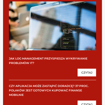
JAK LOG MANAGEMENT PRZYSPIESZA WYKRYWANIE
PROBLEMÓW IT?
CZYTAJ
CZY APLIKACJA MOŻE ZASTĄPIĆ DORADCĘ? 37 PROC.
POLAKÓW JEST GOTOWYCH KUPOWAĆ FINANSE
MOBILNIE
CZYTAJ