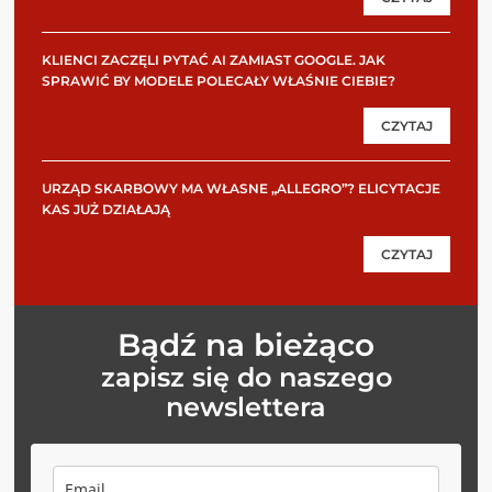
KLIENCI ZACZĘLI PYTAĆ AI ZAMIAST GOOGLE. JAK
SPRAWIĆ BY MODELE POLECAŁY WŁAŚNIE CIEBIE?
CZYTAJ
URZĄD SKARBOWY MA WŁASNE „ALLEGRO”? ELICYTACJE
KAS JUŻ DZIAŁAJĄ
CZYTAJ
Bądź na bieżąco
zapisz się do naszego
newslettera