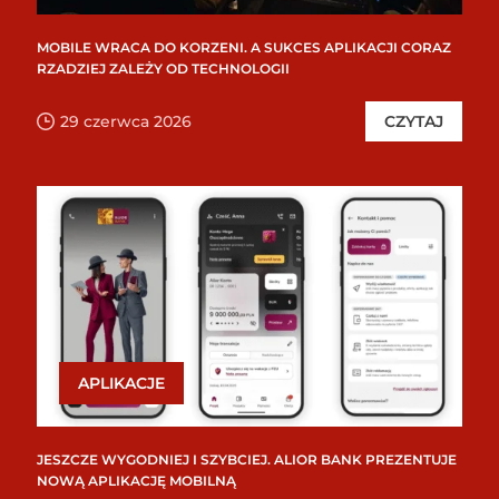
MOBILE WRACA DO KORZENI. A SUKCES APLIKACJI CORAZ
RZADZIEJ ZALEŻY OD TECHNOLOGII
29 czerwca 2026
CZYTAJ
APLIKACJE
JESZCZE WYGODNIEJ I SZYBCIEJ. ALIOR BANK PREZENTUJE
NOWĄ APLIKACJĘ MOBILNĄ