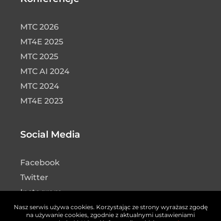
MTC 2026
MT4E 2025
MTC 2025
MTC AI 2024
MTC 2024
MT4E 2023
Social Media
Facebook
Twitter
Instagram
LinkedIn
Nasz serwis używa cookies. Korzystając ze strony wyrażasz zgodę
na używanie cookies, zgodnie z aktualnymi ustawieniami