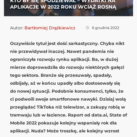
KTO BY SIĘ SPODZIEWAŁ – WYDATKI NA
APLIKACJE W 2022 ROKU WCIĄŻ ROSNĄ
Autor:
Bartłomiej Drążkiewicz
6 grudnia 2022
Oczywiście tytuł jest dość sarkastyczny. Chyba nikt
nie przewidywał inaczej. Nawet pandemia nie
ograniczyła rozwoju rynku aplikacji. Ba, w dużej
mierze doprowadziła do rozwoju niektórych gałęzi
tego sektora. Branże się przesuwały, spadały,
odbijały, aż w końcu upadły albo dostosowały się
do nowej sytuacji. Podobnie konsumenci, tylko, że
ci podwoili swoje smartfonowe nawyki. Dzisiaj wolą
przeglądać TikToka niż telewizor, a zakupy robią w
tramwaju lub w łazience. Raport od data.ai,
State of
Mobile 2022
pokazuje kolejny wspaniały rok dla
aplikacji. Nuda? Może troszkę, ale kolejny wzrost