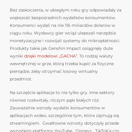
Bez zaskoczenia, w ubiegłym roku gry odpowiadały za
większość bezpośrednich wydatków konsumentów.
Konsumenci wydali na nie 116 miliardów dolarów w
ciągu roku. Wydawcy gier wciąż ulepszali narzędzia
monetyzacyjne i rozwijali systemy do mikropłatności.
Produkty takie jak Genshin Impact osiągnęły duże
wyniki
dzięki modelowi „GACHA”
. To rodzaj waluty
wewnętrznej w grze, którą trzeba kupić za fizyczne
pieniądze, żeby otrzymać losowy wirtualny
przedmiot.
Na szczęście aplikacje to nie tylko gry. Inne sektory
również rozkwitały, niczym pąki białych róż.
Zauważalnie wzrosły wydatki konsumentów w
aplikacjach wideo, szczególnie tym, które zajmują się
streamingiem. Gwałtowne wzrosty dotyczyły przede
wszystkim platformy YouTube, Disney+, TikTok’a czy