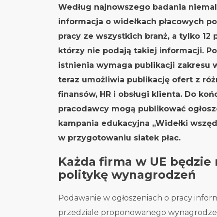
Według najnowszego badania niemal 9
informacja o widełkach płacowych po
pracy ze wszystkich branż, a tylko 1
którzy nie podają takiej informacji. P
istnienia wymaga publikacji zakresu
teraz umożliwia publikację ofert z ró
finansów, HR i obsługi klienta. Do k
pracodawcy mogą publikować ogłosze
kampania edukacyjna
„Widełki wszęd
w przygotowaniu siatek płac.
Każda firma w UE będzie
politykę wynagrodzeń
Podawanie w ogłoszeniach o pracy informa
przedziale proponowanego wynagrodzeni