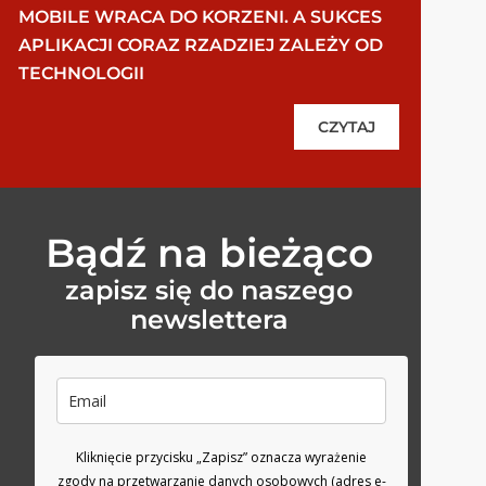
MOBILE WRACA DO KORZENI. A SUKCES
APLIKACJI CORAZ RZADZIEJ ZALEŻY OD
TECHNOLOGII
CZYTAJ
Bądź na bieżąco
zapisz się do naszego
newslettera
Kliknięcie przycisku „Zapisz” oznacza wyrażenie
zgody na przetwarzanie danych osobowych (adres e-