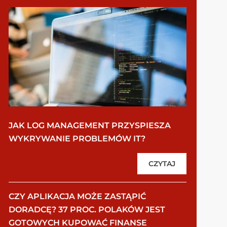
JAK LOG MANAGEMENT PRZYSPIESZA
WYKRYWANIE PROBLEMÓW IT?
CZYTAJ
CZY APLIKACJA MOŻE ZASTĄPIĆ
DORADCĘ? 37 PROC. POLAKÓW JEST
GOTOWYCH KUPOWAĆ FINANSE