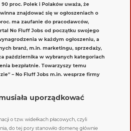
0 proc. Polek i Polaków uważa, że
winna znajdować się w ogłoszeniach o
2 proc. ma zaufanie do pracodawców,
ortal
No Fluff Jobs
od początku swojego
 wynagrodzenia w każdym ogłoszeniu, a
żnych branż, m.in. marketingu, sprzedaży,
ońca października w wybranych kategoriach
nia bezpłatnie. Towarzyszy temu
zie”
– No Fluff Jobs m.in. wesprze firmy
 musiała uporządkować
cji o tzw. widełkach płacowych, czyli
a, do tej pory stanowiło domenę głównie