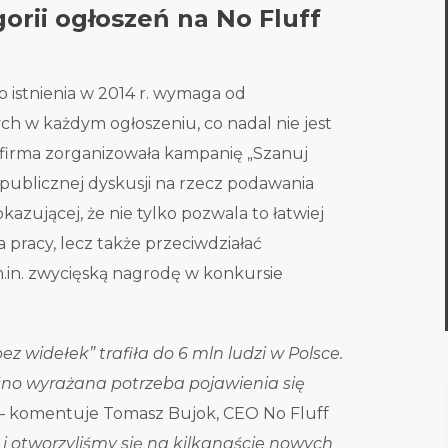
orii ogłoszeń na No Fluff
 istnienia w 2014 r. wymaga od
h w każdym ogłoszeniu, co nadal nie jest
firma zorganizowała kampanię „Szanuj
e publicznej dyskusji na rzecz podawania
zującej, że nie tylko pozwala to łatwiej
pracy, lecz także przeciwdziałać
.in. zwycięską nagrodę w konkursie
ez widełek” trafiła do 6 mln ludzi w Polsce.
łośno wyrażana potrzeba pojawienia się
– komentuje Tomasz Bujok, CEO No Fluff
ć i otworzyliśmy się na kilkanaście nowych