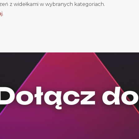
szeń z widełkami w wybranych kategoriach.
aj
.