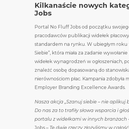
Kilkanaście nowych kateg
Jobs
Portal No Fluff Jobs od początku swojego
pracodawców publikacji widełek płacowyc
standardem na rynku. W ubiegłym roku 
Siebie”, która miała za zadanie wywołani
widełek wynagrodzeń w ogłoszeniach, poka
znaleźć osobę dopasowaną do stanowiska 
nierównościom płac. Kampania zdobyła m
Employer Branding Excellence Awards.
Nasza akcja „Szanuj siebie – nie aplikuj b
Do nas za to trafiły słowa wsparcia i g
portalu z widełkami w innych branżach
Jobs –
Te dwie rzeczy złożyliśmy w całoś