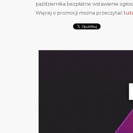
października bezpłatne wstawienie ogło
Więcej o promocji można przeczytać
tut