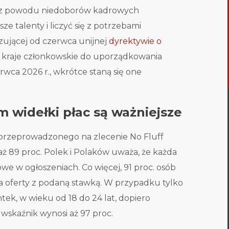
ie z powodu niedoborów kadrowych
 talenty i liczyć się z potrzebami
zującej od czerwca unijnej
dyrektywie o
e kraje członkowskie do uporządkowania
wca 2026 r., wkrótce staną się one
m widełki płac są ważniejsze
przeprowadzonego na zlecenie No Fluff
 aż 89 proc. Polek i Polaków uważa, że każda
e w ogłoszeniach. Co więcej, 91 proc. osób
 oferty z podaną stawką. W przypadku tylko
k, w wieku od 18 do 24 lat, dopiero
 wskaźnik wynosi aż 97 proc.