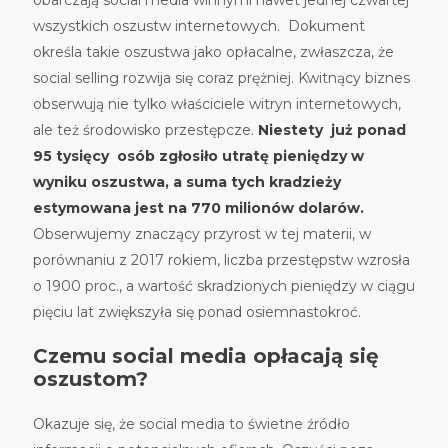
obarczają social media winnymi nawet jednej czwartej
wszystkich oszustw internetowych. Dokument
określa takie oszustwa jako opłacalne, zwłaszcza, że
social selling rozwija się coraz prężniej. Kwitnący biznes
obserwują nie tylko właściciele witryn internetowych,
ale też środowisko przestępcze.
Niestety już ponad
95 tysięcy osób zgłosiło utratę pieniędzy w
wyniku oszustwa, a suma tych kradzieży
estymowana jest na 770 milionów dolarów.
Obserwujemy znaczący przyrost w tej materii, w
porównaniu z 2017 rokiem, liczba przestępstw wzrosła
o 1900 proc., a wartość skradzionych pieniędzy w ciągu
pięciu lat zwiększyła się ponad osiemnastokroć.
Czemu social media opłacają się
oszustom?
Okazuje się, że social media to świetne źródło