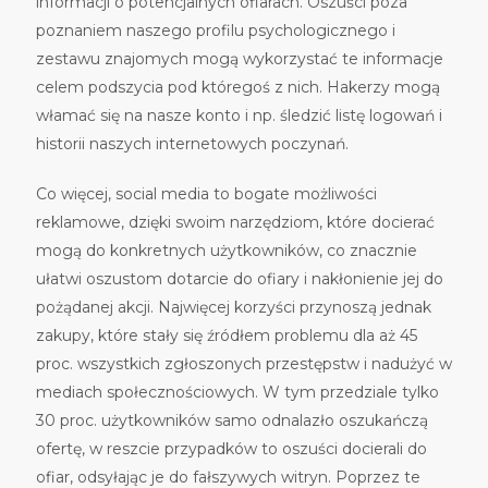
informacji o potencjalnych ofiarach. Oszuści poza
poznaniem naszego profilu psychologicznego i
zestawu znajomych mogą wykorzystać te informacje
celem podszycia pod któregoś z nich. Hakerzy mogą
włamać się na nasze konto i np. śledzić listę logowań i
historii naszych internetowych poczynań.
Co więcej, social media to bogate możliwości
reklamowe, dzięki swoim narzędziom, które docierać
mogą do konkretnych użytkowników, co znacznie
ułatwi oszustom dotarcie do ofiary i nakłonienie jej do
pożądanej akcji. Najwięcej korzyści przynoszą jednak
zakupy, które stały się źródłem problemu dla aż 45
proc. wszystkich zgłoszonych przestępstw i nadużyć w
mediach społecznościowych. W tym przedziale tylko
30 proc. użytkowników samo odnalazło oszukańczą
ofertę, w reszcie przypadków to oszuści docierali do
ofiar, odsyłając je do fałszywych witryn. Poprzez te