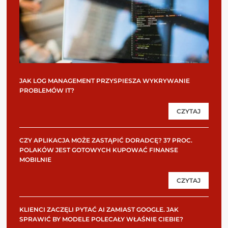
JAK LOG MANAGEMENT PRZYSPIESZA WYKRYWANIE
PROBLEMÓW IT?
CZYTAJ
CZY APLIKACJA MOŻE ZASTĄPIĆ DORADCĘ? 37 PROC.
POLAKÓW JEST GOTOWYCH KUPOWAĆ FINANSE
MOBILNIE
CZYTAJ
KLIENCI ZACZĘLI PYTAĆ AI ZAMIAST GOOGLE. JAK
SPRAWIĆ BY MODELE POLECAŁY WŁAŚNIE CIEBIE?