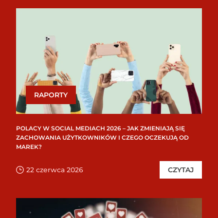
RAPORTY
POLACY W SOCIAL MEDIACH 2026 – JAK ZMIENIAJĄ SIĘ
ZACHOWANIA UŻYTKOWNIKÓW I CZEGO OCZEKUJĄ OD
MAREK?
22 czerwca 2026
CZYTAJ