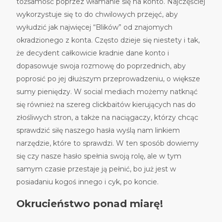
tożsamość poprzez włamanie się na konto. Najczęściej
wykorzystuje się to do chwilowych przejęć, aby
wyłudzić jak najwięcej “Blików” od znajomych
okradzionego z konta. Często dzieje się niestety i tak,
że decydent całkowicie kradnie dane konto i
dopasowuje swoja rozmowę do poprzednich, aby
poprosić po jej dłuższym przeprowadzeniu, o większe
sumy pieniędzy. W social mediach możemy natknąć
się również na szereg clickbaitów kierujących nas do
złośliwych stron, a także na naciągaczy, którzy chcąc
sprawdzić siłę naszego hasła wyślą nam linkiem
narzędzie, które to sprawdzi. W ten sposób dowiemy
się czy nasze hasło spełnia swoją rolę, ale w tym
samym czasie przestaje ją pełnić, bo już jest w
posiadaniu kogoś innego i cyk, po koncie.
Okrucieństwo ponad miarę!