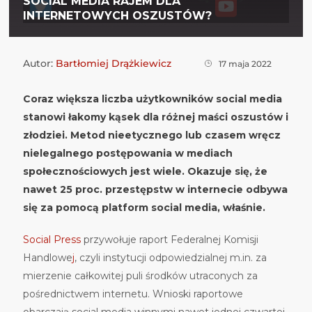
SOCIAL MEDIA RAJEM DLA
INTERNETOWYCH OSZUSTÓW?
Autor:
Bartłomiej Drążkiewicz
17 maja 2022
Coraz większa liczba użytkowników social media
stanowi łakomy kąsek dla różnej maści oszustów i
złodziei. Metod nieetycznego lub czasem wręcz
nielegalnego postępowania w mediach
społecznościowych jest wiele. Okazuje się, że
nawet 25 proc. przestępstw w internecie odbywa
się za pomocą platform social media, właśnie.
Social Press
przywołuje raport Federalnej Komisji
Handlowe
j
, czyli instytucji odpowiedzialnej m.in. za
mierzenie całkowitej puli środków utraconych za
pośrednictwem internetu. Wnioski raportowe