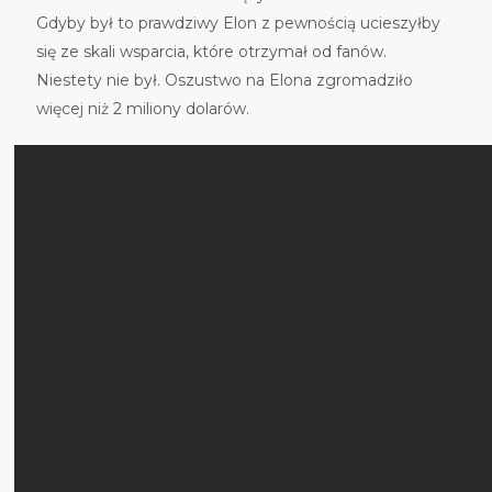
Gdyby był to prawdziwy Elon z pewnością ucieszyłby
się ze skali wsparcia, które otrzymał od fanów.
Niestety nie był. Oszustwo na Elona zgromadziło
więcej niż 2 miliony dolarów.