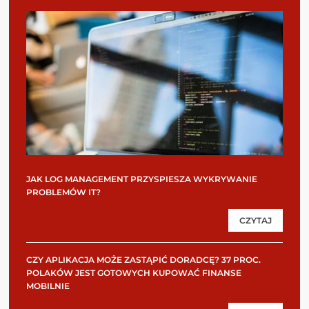
JAK LOG MANAGEMENT PRZYSPIESZA WYKRYWANIE
PROBLEMÓW IT?
CZYTAJ
CZY APLIKACJA MOŻE ZASTĄPIĆ DORADCĘ? 37 PROC.
POLAKÓW JEST GOTOWYCH KUPOWAĆ FINANSE
MOBILNIE