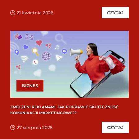
21 kwietnia 2026
CZYTAJ
BIZNES
ZMĘCZENI REKLAMAMI. JAK POPRAWIĆ SKUTECZNOŚĆ
KOMUNIKACJI MARKETINGOWEJ?
27 sierpnia 2025
CZYTAJ