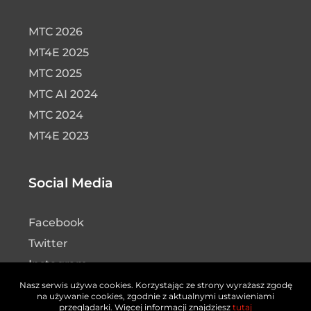
MTC 2026
MT4E 2025
MTC 2025
MTC AI 2024
MTC 2024
MT4E 2023
Social Media
Facebook
Twitter
Instagram
LinkedIn
Nasz serwis używa cookies. Korzystając ze strony wyrażasz zgodę
na używanie cookies, zgodnie z aktualnymi ustawieniami
YouTube
przeglądarki. Więcej informacji znajdziesz
tutaj