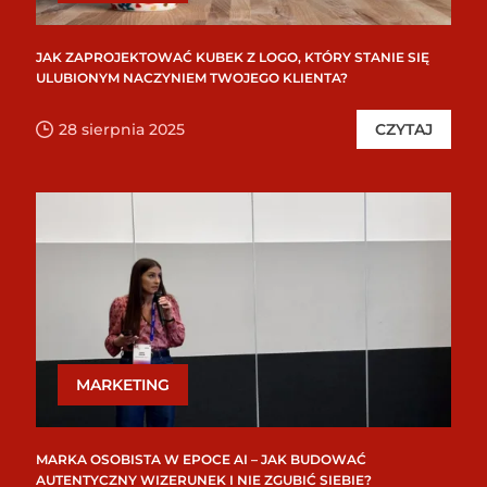
JAK ZAPROJEKTOWAĆ KUBEK Z LOGO, KTÓRY STANIE SIĘ
ULUBIONYM NACZYNIEM TWOJEGO KLIENTA?
28 sierpnia 2025
CZYTAJ
MARKETING
MARKA OSOBISTA W EPOCE AI – JAK BUDOWAĆ
AUTENTYCZNY WIZERUNEK I NIE ZGUBIĆ SIEBIE?