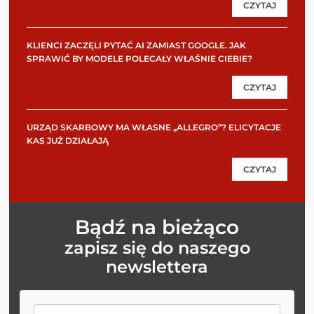
CZYTAJ
KLIENCI ZACZĘLI PYTAĆ AI ZAMIAST GOOGLE. JAK
SPRAWIĆ BY MODELE POLECAŁY WŁAŚNIE CIEBIE?
CZYTAJ
URZĄD SKARBOWY MA WŁASNE „ALLEGRO”? ELICYTACJE
KAS JUŻ DZIAŁAJĄ
CZYTAJ
Bądź na bieżąco
zapisz się do naszego
newslettera