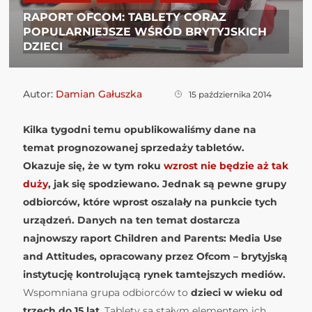
RAPORT OFCOM: TABLETY CORAZ
POPULARNIEJSZE WŚRÓD BRYTYJSKICH
DZIECI
Autor:
Damian Gałuszka
15 października 2014
Kilka tygodni temu opublikowaliśmy dane na
temat prognozowanej sprzedaży tabletów.
Okazuje się, że w tym roku
wzrost nie będzie aż tak
duży
, jak się spodziewano. Jednak są pewne grupy
odbiorców, które wprost oszalały na punkcie tych
urządzeń. Danych na ten temat dostarcza
najnowszy raport Children and Parents: Media Use
and Attitudes, opracowany przez Ofcom – brytyjską
instytucję kontrolującą rynek tamtejszych mediów.
Wspomniana grupa odbiorców to
dzieci w wieku od
trzech do 15 lat
. Tablety są stałym elementem ich