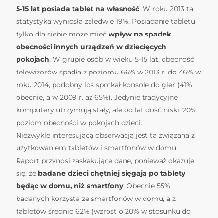
5-15 lat posiada tablet na własność
. W roku 2013 ta
statystyka wyniosła zaledwie 19%. Posiadanie tabletu
tylko dla siebie może mieć
wpływ na spadek
obecności innych urządzeń w dziecięcych
pokojach
. W grupie osób w wieku 5-15 lat, obecność
telewizorów spadła z poziomu 66% w 2013 r. do 46% w
roku 2014, podobny los spotkał konsole do gier (41%
obecnie, a w 2009 r. aż 65%). Jedynie tradycyjne
komputery utrzymują stały, ale od lat dość niski, 20%
poziom obecności w pokojach dzieci.
Niezwykle interesującą obserwacją jest ta związana z
użytkowaniem tabletów i smartfonów w domu.
Raport przynosi zaskakujące dane, ponieważ okazuje
się, że
badane dzieci chętniej sięgają po tablety
będąc w domu, niż smartfony
. Obecnie 55%
badanych korzysta ze smartfonów w domu, a z
tabletów średnio 62% (wzrost o 20% w stosunku do