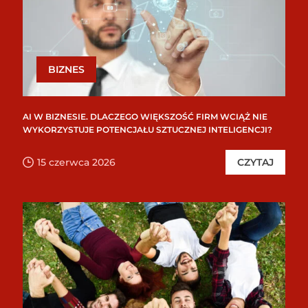
BIZNES
AI W BIZNESIE. DLACZEGO WIĘKSZOŚĆ FIRM WCIĄŻ NIE
WYKORZYSTUJE POTENCJAŁU SZTUCZNEJ INTELIGENCJI?
15 czerwca 2026
CZYTAJ