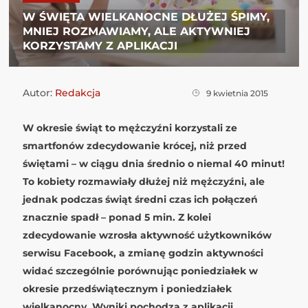
W ŚWIĘTA WIELKANOCNE DŁUŻEJ ŚPIMY,
MNIEJ ROZMAWIAMY, ALE AKTYWNIEJ
KORZYSTAMY Z APLIKACJI
Autor:
Redakcja
9 kwietnia 2015
W okresie świąt to mężczyźni korzystali ze
smartfonów zdecydowanie krócej, niż przed
świętami – w ciągu dnia średnio o niemal 40 minut!
To kobiety rozmawiały dłużej niż mężczyźni, ale
jednak podczas świąt średni czas ich połączeń
znacznie spadł – ponad 5 min. Z kolei
zdecydowanie wzrosła aktywność użytkowników
serwisu Facebook, a zmianę godzin aktywności
widać szczególnie porównując poniedziałek w
okresie przedświątecznym i poniedziałek
wielkanocny. Wyniki pochodzą z aplikacji