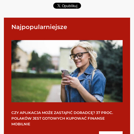
Najpopularniejsze
CZY APLIKACJA MOŻE ZASTĄPIĆ DORADCĘ? 37 PROC.
POLAKÓW JEST GOTOWYCH KUPOWAĆ FINANSE
MOBILNIE