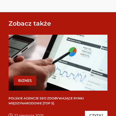
Zobacz także
BIZNES
POLSKIE AGENCJE SEO ZDOBYWAJĄCE RYNKI
MIĘDZYNARODOWE [TOP 5]
22 sierpnia 2025
CZYTAJ