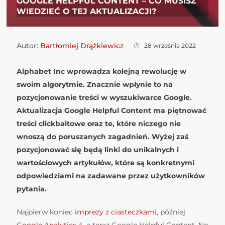
GOOGLE HELPFUL CONTENT – CO MUSISZ
WIEDZIEĆ O TEJ AKTUALIZACJI?
Autor:
Bartłomiej Drążkiewicz
28 września 2022
Alphabet Inc wprowadza kolejną rewolucję w
swoim algorytmie. Znacznie wpłynie to na
pozycjonowanie treści w wyszukiwarce Google.
Aktualizacja Google Helpful Content ma piętnować
treści clickbaitowe oraz te, które niczego nie
wnoszą do poruszanych zagadnień. Wyżej zaś
pozycjonować się będą linki do unikalnych i
wartościowych artykułów, które są konkretnymi
odpowiedziami na zadawane przez użytkowników
pytania.
Najpierw koniec
imprezy z ciasteczkami
, później
Google Analytics 4
, a teraz Google Helpful Content. No