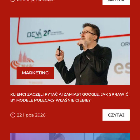
MARKETING
KLIENCI ZACZĘLI PYTAĆ AI ZAMIAST GOOGLE. JAK SPRAWIĆ
BY MODELE POLECAŁY WŁAŚNIE CIEBIE?
22 lipca 2026
CZYTAJ