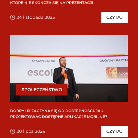
KTÓRE NIE SKOŃCZĄ SIĘ NA PREZENTACJI
24 listopada 2025
CZYTAJ
SPOŁECZEŃSTWO
DOBRY UX ZACZYNA SIĘ OD DOSTĘPNOŚCI. JAK
PROJEKTOWAĆ DOSTĘPNE APLIKACJE MOBILNE?
20 lipca 2026
CZYTAJ