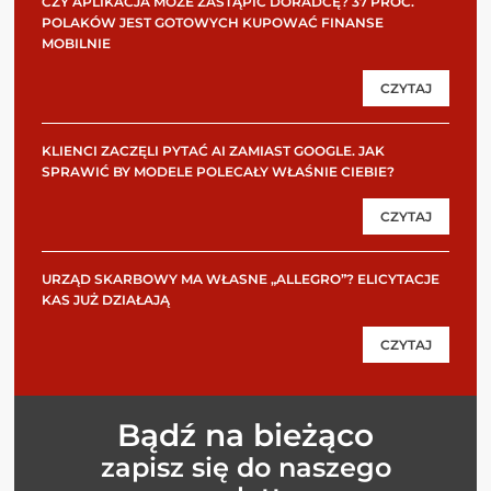
CZY APLIKACJA MOŻE ZASTĄPIĆ DORADCĘ? 37 PROC.
POLAKÓW JEST GOTOWYCH KUPOWAĆ FINANSE
MOBILNIE
CZYTAJ
KLIENCI ZACZĘLI PYTAĆ AI ZAMIAST GOOGLE. JAK
SPRAWIĆ BY MODELE POLECAŁY WŁAŚNIE CIEBIE?
CZYTAJ
URZĄD SKARBOWY MA WŁASNE „ALLEGRO”? ELICYTACJE
KAS JUŻ DZIAŁAJĄ
CZYTAJ
Bądź na bieżąco
zapisz się do naszego