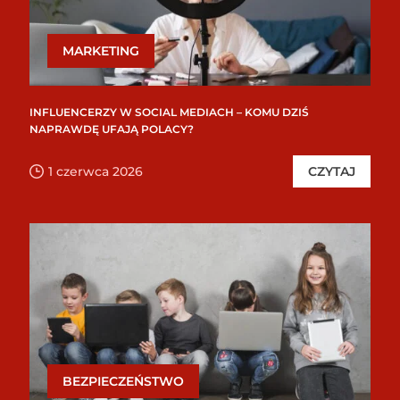
MARKETING
INFLUENCERZY W SOCIAL MEDIACH – KOMU DZIŚ
NAPRAWDĘ UFAJĄ POLACY?
1 czerwca 2026
CZYTAJ
BEZPIECZEŃSTWO