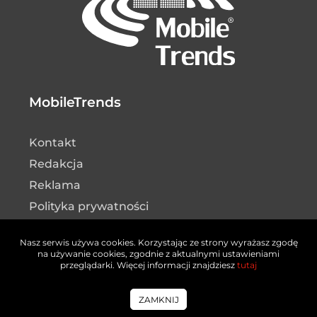
MobileTrends
Kontakt
Redakcja
Reklama
Polityka prywatności
Nasz serwis używa cookies. Korzystając ze strony wyrażasz zgodę
Konferencje
na używanie cookies, zgodnie z aktualnymi ustawieniami
przeglądarki. Więcej informacji znajdziesz
tutaj
MTC 2026
ZAMKNIJ
MT4E 2025