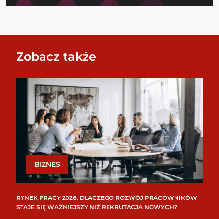
Zobacz także
BIZNES
RYNEK PRACY 2026. DLACZEGO ROZWÓJ PRACOWNIKÓW
STAJE SIĘ WAŻNIEJSZY NIŻ REKRUTACJA NOWYCH?