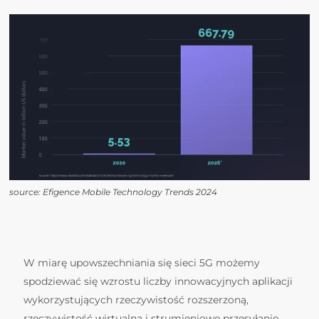
source: Efigence Mobile Technology Trends 2024
W miarę upowszechniania się sieci 5G możemy
spodziewać się wzrostu liczby innowacyjnych aplikacji
wykorzystujących rzeczywistość rozszerzoną,
rzeczywistość wirtualną i strumieniowe przesyłanie