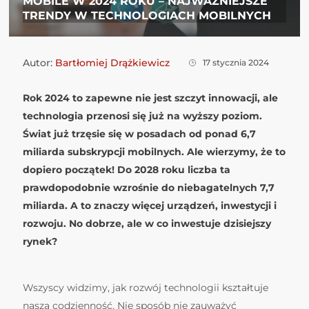
MOBILE W 2024 ROKU – NAJWAŻNIEJSZE
TRENDY W TECHNOLOGIACH MOBILNYCH
Autor:
Bartłomiej Drążkiewicz
17 stycznia 2024
Rok 2024 to zapewne nie jest szczyt innowacji, ale
technologia przenosi się już na wyższy poziom.
Świat już trzęsie się w posadach od ponad 6,7
miliarda subskrypcji mobilnych. Ale wierzymy, że to
dopiero początek! Do 2028 roku liczba ta
prawdopodobnie wzrośnie do niebagatelnych 7,7
miliarda. A to znaczy więcej urządzeń, inwestycji i
rozwoju. No dobrze, ale w co inwestuje dzisiejszy
rynek?
Wszyscy widzimy, jak rozwój technologii kształtuje
naszą codzienność. Nie sposób nie zauważyć