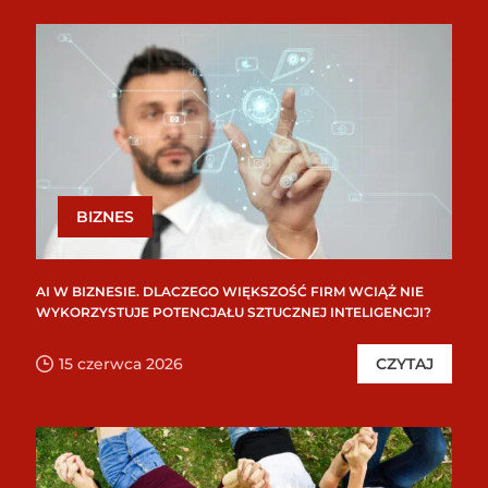
BIZNES
AI W BIZNESIE. DLACZEGO WIĘKSZOŚĆ FIRM WCIĄŻ NIE
WYKORZYSTUJE POTENCJAŁU SZTUCZNEJ INTELIGENCJI?
15 czerwca 2026
CZYTAJ