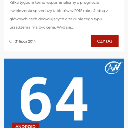
Kilka tygodni temu wspominaliśmy o prognozie
zwiększenia sprzedaży tabletów w 2015 roku. Jedną z
głównych cech decydujących o zakupie tego typu
urządzenia ma być cena. Wydaje...
CZYTAJ
31 lipca 2014
ANDROID