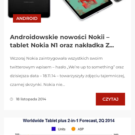
ANDROID
Androidowskie nowości Nokii –
tablet Nokia N1 oraz nakładka Z...
Wczoraj Nokia zaintrygowała wszystkich swoim
twitterowym wpisem – hasło „We’re up to something” oraz
dzisiejsza data – 18.11.14 – towarzyszyły zdjęciu tajemniczej,
czarnej skrzynki. Nokia nie...
CZYTAJ
18 listopada 2014