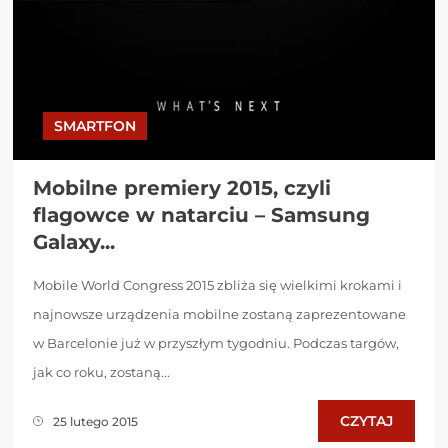
SMARTFON
Mobilne premiery 2015, czyli
flagowce w natarciu – Samsung
Galaxy...
Mobile World Congress 2015 zbliża się wielkimi krokami i
najnowsze urządzenia mobilne zostaną zaprezentowane
w Barcelonie już w przyszłym tygodniu. Podczas targów,
jak co roku, zostaną...
CZYTAJ
25 lutego 2015