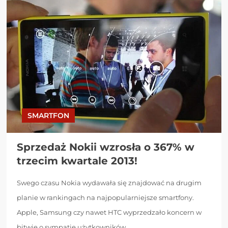
SMARTFON
Sprzedaż Nokii wzrosła o 367% w
trzecim kwartale 2013!
Swego czasu Nokia wydawała się znajdować na drugim
planie w rankingach na najpopularniejsze smartfony.
Apple, Samsung czy nawet HTC wyprzedzało koncern w
bitwie o sympatię użytkowników,...