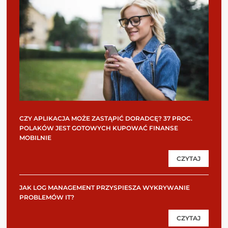
CZY APLIKACJA MOŻE ZASTĄPIĆ DORADCĘ? 37 PROC.
POLAKÓW JEST GOTOWYCH KUPOWAĆ FINANSE
MOBILNIE
CZYTAJ
JAK LOG MANAGEMENT PRZYSPIESZA WYKRYWANIE
PROBLEMÓW IT?
CZYTAJ