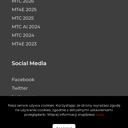
MTC 2026
MT4E 2025
MTC 2025
MTC AI 2024
MTC 2024
MT4E 2023
Social Media
Facebook
Twitter
Instagram
LinkedIn
Nasz serwis używa cookies. Korzystając ze strony wyrażasz zgodę
na używanie cookies, zgodnie z aktualnymi ustawieniami
YouTube
przeglądarki. Więcej informacji znajdziesz
tutaj
Platforma VOD