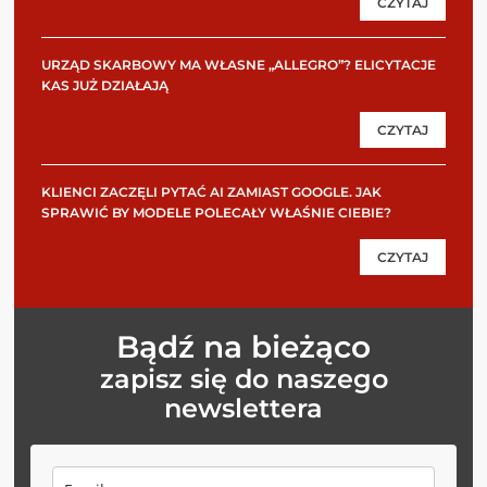
CZYTAJ
URZĄD SKARBOWY MA WŁASNE „ALLEGRO”? ELICYTACJE
KAS JUŻ DZIAŁAJĄ
CZYTAJ
KLIENCI ZACZĘLI PYTAĆ AI ZAMIAST GOOGLE. JAK
SPRAWIĆ BY MODELE POLECAŁY WŁAŚNIE CIEBIE?
CZYTAJ
Bądź na bieżąco
zapisz się do naszego
newslettera