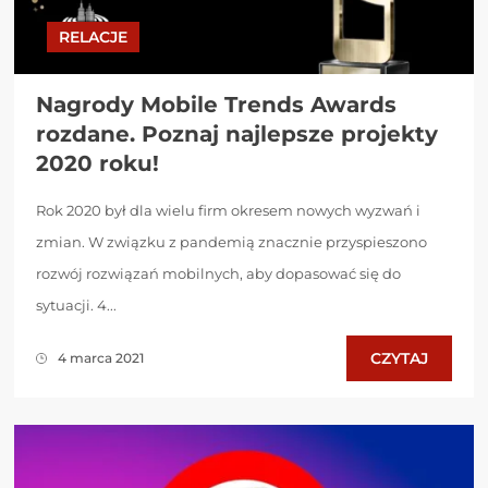
RELACJE
Nagrody Mobile Trends Awards
rozdane. Poznaj najlepsze projekty
2020 roku!
Rok 2020 był dla wielu firm okresem nowych wyzwań i
zmian. W związku z pandemią znacznie przyspieszono
rozwój rozwiązań mobilnych, aby dopasować się do
sytuacji. 4...
CZYTAJ
4 marca 2021