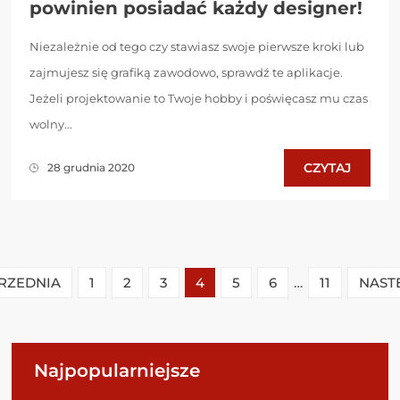
powinien posiadać każdy designer!
Niezależnie od tego czy stawiasz swoje pierwsze kroki lub
zajmujesz się grafiką zawodowo, sprawdź te aplikacje.
Jeżeli projektowanie to Twoje hobby i poświęcasz mu czas
wolny...
CZYTAJ
28 grudnia 2020
RZEDNIA
1
2
3
4
5
6
…
11
NAST
Najpopularniejsze