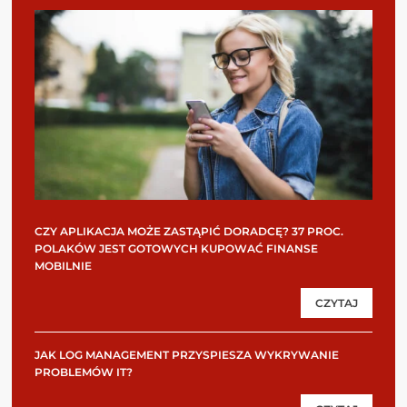
CZY APLIKACJA MOŻE ZASTĄPIĆ DORADCĘ? 37 PROC.
POLAKÓW JEST GOTOWYCH KUPOWAĆ FINANSE
MOBILNIE
CZYTAJ
JAK LOG MANAGEMENT PRZYSPIESZA WYKRYWANIE
PROBLEMÓW IT?