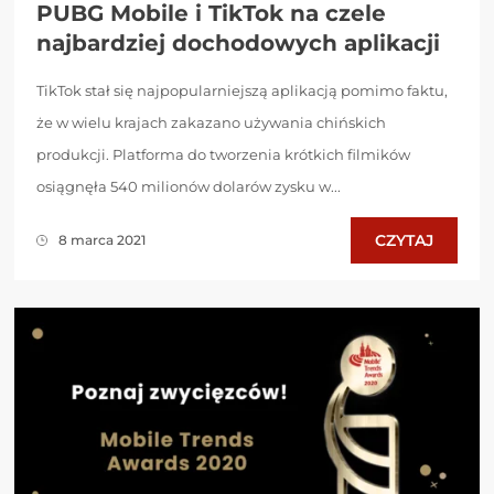
PUBG Mobile i TikTok na czele
najbardziej dochodowych aplikacji
TikTok stał się najpopularniejszą aplikacją pomimo faktu,
że w wielu krajach zakazano używania chińskich
produkcji. Platforma do tworzenia krótkich filmików
osiągnęła 540 milionów dolarów zysku w...
CZYTAJ
8 marca 2021