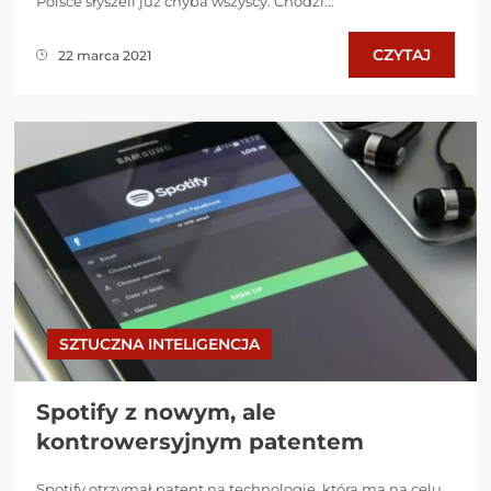
Polsce słyszeli już chyba wszyscy. Chodzi...
CZYTAJ
22 marca 2021
SZTUCZNA INTELIGENCJA
Spotify z nowym, ale
kontrowersyjnym patentem
Spotify otrzymał patent na technologię, która ma na celu