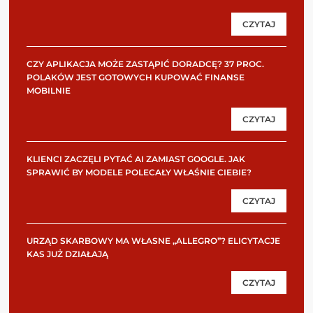
CZYTAJ
CZY APLIKACJA MOŻE ZASTĄPIĆ DORADCĘ? 37 PROC.
POLAKÓW JEST GOTOWYCH KUPOWAĆ FINANSE
MOBILNIE
CZYTAJ
KLIENCI ZACZĘLI PYTAĆ AI ZAMIAST GOOGLE. JAK
SPRAWIĆ BY MODELE POLECAŁY WŁAŚNIE CIEBIE?
CZYTAJ
URZĄD SKARBOWY MA WŁASNE „ALLEGRO”? ELICYTACJE
KAS JUŻ DZIAŁAJĄ
CZYTAJ